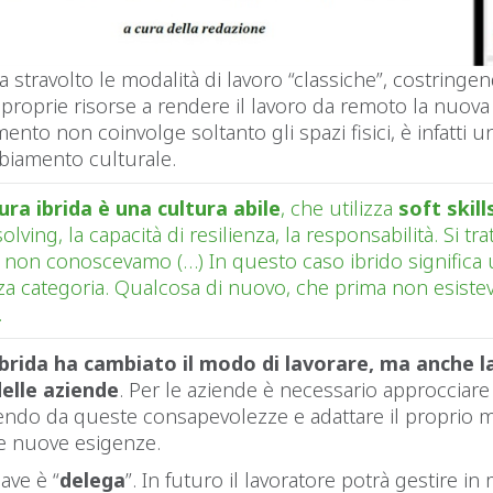
a stravolto le modalità di lavoro “classiche”, costringe
 proprie risorse a rendere il lavoro da remoto la nuova
ento non coinvolge soltanto gli spazi fisici, è infatti u
biamento culturale.
ura ibrida è una cultura abile
, che utilizza
soft skill
ving, la capacità di resilienza, la responsabilità. Si tratt
 non conoscevamo (…) In questo caso ibrido significa
za categoria. Qualcosa di nuovo, che prima non esiste
.
ibrida ha cambiato il modo di lavorare, ma anche l
delle aziende
. Per le aziende è necessario approcciare
endo da queste consapevolezze e adattare il proprio 
le nuove esigenze.
ave è “
delega
”. In futuro il lavoratore potrà gestire in