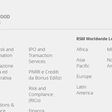
RSM Worldwide L
Risk and
IPO and
Africa
M
mation
Transaction
Asia
No
Services
azione
Pacific
Am
a ed
PNRR e Crediti
Europe
rativa
da Bonus Edilizi
Latin
Risk and
America
Compliance
(RiCo)
tions &
nce
Finanza