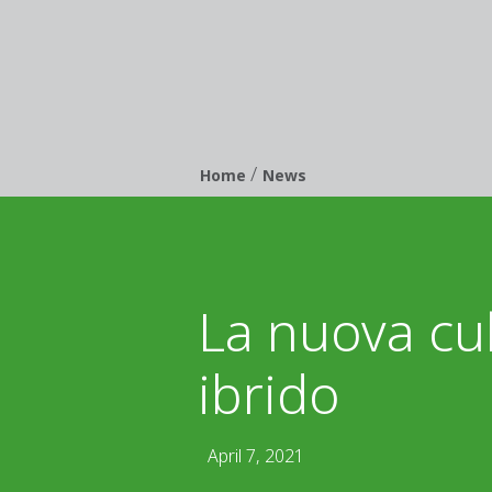
/
Breadcrumb
Home
News
La nuova cul
ibrido
April 7, 2021