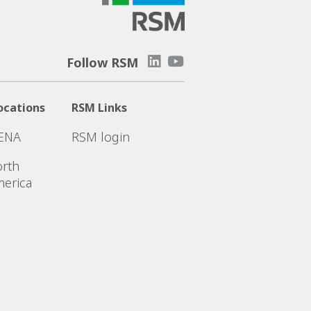
Follow RSM
ocations
RSM Links
ENA
RSM login
rth
erica