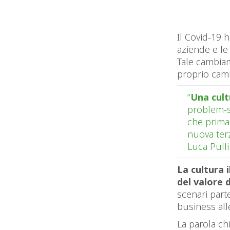
Il Covid-19 h
aziende e le
Tale cambiam
proprio cam
“
Una cult
problem-sol
che prima
nuova ter
Luca Pulli
La cultura 
del valore 
scenari part
business al
La parola chi