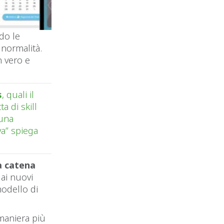
ndo le
 normalità.
n vero e
s
, quali il
a di skill
 una
va” spiega
a catena
 ai nuovi
modello di
 maniera più