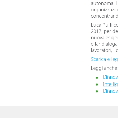
autonoma il 
organizzazio
concentrando
Luca Pulli c
2017, per de
nuova esigen
e far dialog
lavoratori, i 
Scarica e leg
Leggi anche
L’inno
Intelli
L’inno