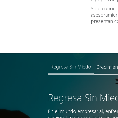
Solo conoci
asesoramien
presentan co
Regresa Sin Miedo
Crecimien
Regresa Sin Mie
En el mundo empresarial, enfren
camino. Una fusión, la expansi