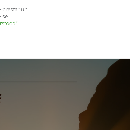
 prestar un
e se
rstood”.