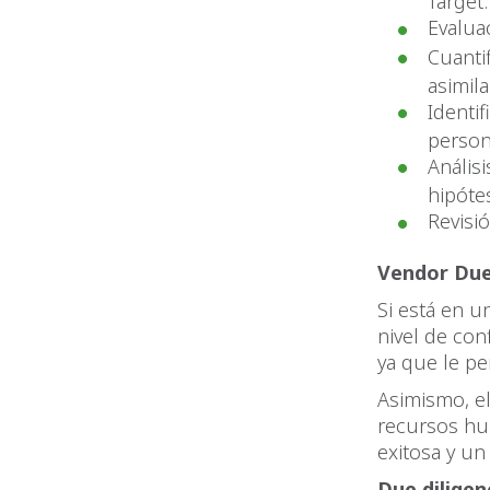
Target.
Evalua
Cuanti
asimil
Identif
person
Anális
hipóte
Revisi
Vendor Due
Si está en u
nivel de con
ya que le pe
Asimismo, e
recursos hu
exitosa y un
Due diligen