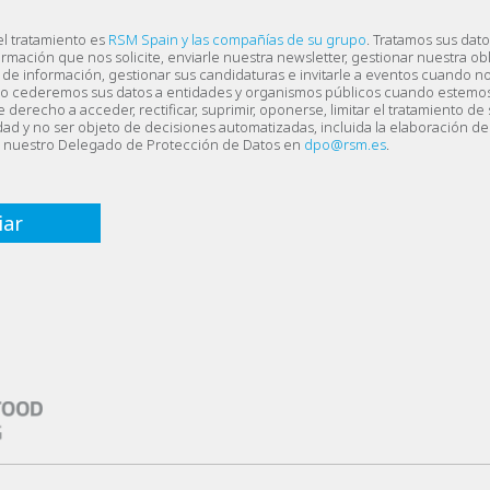
el tratamiento es
RSM Spain y las compañías de su grupo
. Tratamos sus dato
ormación que nos solicite, enviarle nuestra newsletter, gestionar nuestra ob
de información, gestionar sus candidaturas e invitarle a eventos cuando no
o cederemos sus datos a entidades y organismos públicos cuando estemo
 derecho a acceder, rectificar, suprimir, oponerse, limitar el tratamiento de 
lidad y no ser objeto de decisiones automatizadas, incluida la elaboración de 
a nuestro Delegado de Protección de Datos en
dpo@rsm.es
.