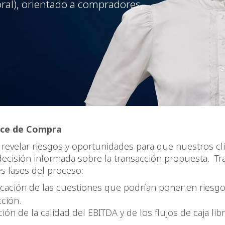
aboral), orientado a compradores,
nce de Compra
revelar riesgos y oportunidades para que nuestros cl
ecisión informada sobre la transacción propuesta. T
es fases del proceso:
ficación de las cuestiones que podrían poner en riesgo
cción.
ión de la calidad del EBITDA y de los flujos de caja lib