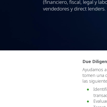
(financiero, fiscal, legal y l
vendedores y direct lenders.
Due Dilige
Ayudamos a 
tomen una d
las siguient
Identi
transa
Evaluac