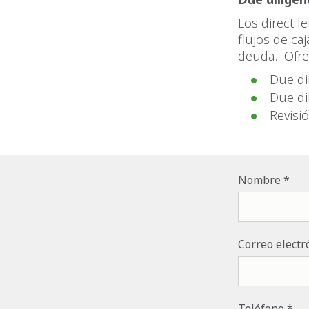
Los direct l
flujos de ca
deuda. Ofr
Due di
Due di
Revisi
Nombre
Correo electr
Teléfono