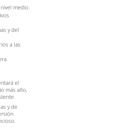
 nivel medio.
ivos
mas y del
ios a las
era.
ntará el
io más alto,
stente.
as y de
ersión
ncioso.