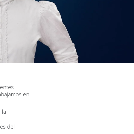
ientes
rabajamos en
 la
res del