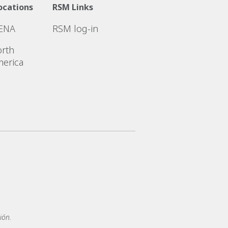
ocations
RSM Links
ENA
RSM log-in
rth
erica
ión.