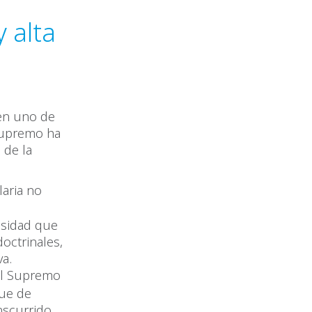
y alta
 en uno de
 Supremo ha
 de la
laria no
cesidad que
octrinales,
va.
nal Supremo
gue de
nscurrido