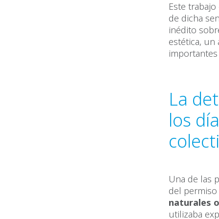
Este trabajo
de dicha sen
inédito sobr
estética, u
importantes 
La det
los dí
colect
Una de las p
del permiso
naturales o
utilizaba ex