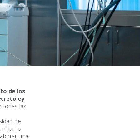
uto de los
ecretoley
 todas las
sidad de
iliar, lo
laborar una