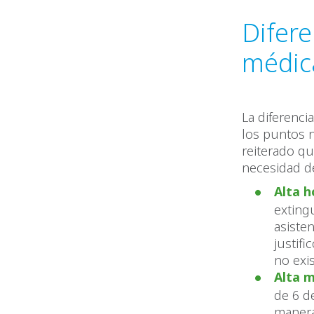
Difere
médic
La diferenci
los puntos n
reiterado qu
necesidad de
Alta h
exting
asiste
justif
no exis
Alta m
de 6 d
manera