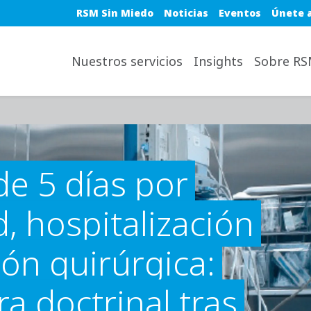
Blue top nav
RSM Sin Miedo
Noticias
Eventos
Únete 
avigation desktop
Nuestros servicios
Insights
Sobre R
de 5 días por
 hospitalización
ión quirúrgica:
a doctrinal tras