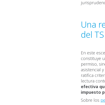
jurisprudenci
Una re
del T
En este esce
constituye u
permiso, sin
asistencial 
ratifica cri
lectura cont
efectiva q
impuesto p
Sobre los
pe