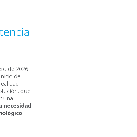
ntencia
ero de 2026
inicio del
realidad
solución, que
or una
la necesidad
nológico