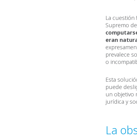
La cuestión 
Supremo de 
computarse
eran natur
expresament
prevalece so
o incompatib
Esta solució
puede deslig
un objetivo
jurídica y so
La obs