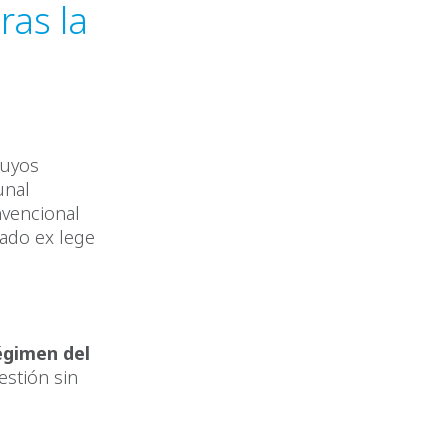
ras la
cuyos
unal
nvencional
ado ex lege
égimen del
gestión sin