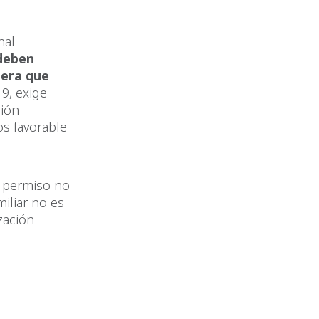
nal
 deben
iera que
19, exige
ción
os favorable
l permiso no
iliar no es
zación