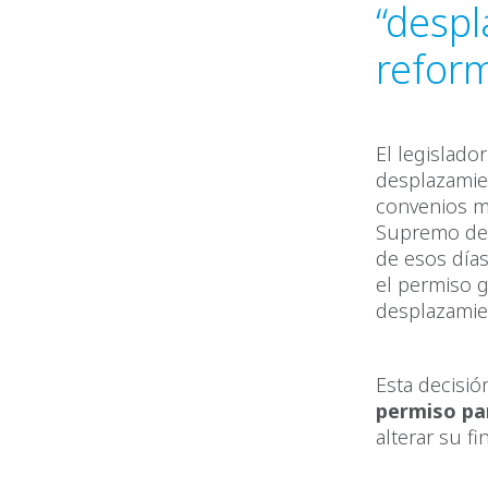
“despl
refor
El legislado
desplazamie
convenios ma
Supremo de 
de esos día
el permiso g
desplazamie
Esta decisió
permiso pa
alterar su fi