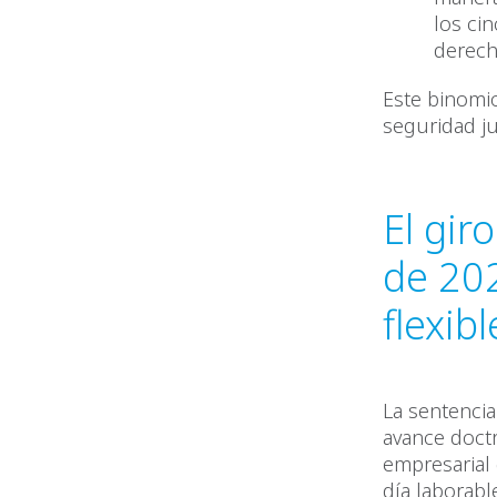
los ci
derech
Este binomio
seguridad ju
El gir
de 202
flexibl
La sentenci
avance doctr
empresarial
día laborabl