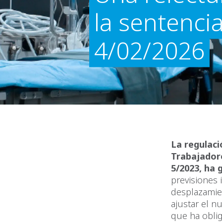
la sentenci
4/02/2026
La regulaci
Trabajadore
5/2023, ha 
previsiones i
desplazamie
ajustar el n
que ha oblig