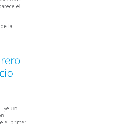
parece el
 de la
brero
cio
tuye un
ón
e el primer