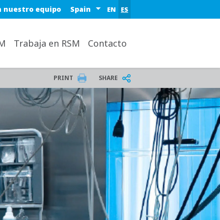
Select a region or country
a nuestro equipo
EN
ES
SM
Trabaja en RSM
Contacto
PRINT
SHARE