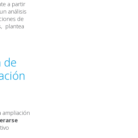
te a partir
un análisis
nciones de
s, plantea
a de
ación
a ampliación
derarse
tivo