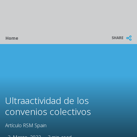
Breadcrumb
SHARE
Home
Ultraactividad de los
convenios colectivos
Artículo RSM Spain