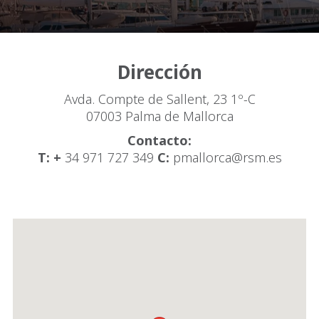
Dirección
Avda. Compte de Sallent, 23 1º-C
07003 Palma de Mallorca
Contacto:
T: +
34 971 727 349
C:
pmallorca@rsm.es