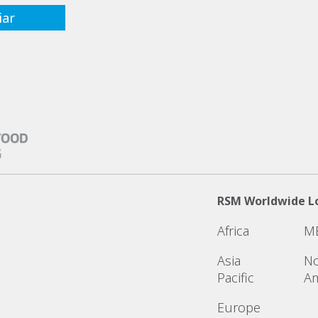
RSM Worldwide L
Africa
M
Asia
No
Pacific
Am
Europe