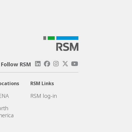
Follow RSM
ocations
RSM Links
ENA
RSM log-in
rth
erica