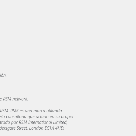
ión.
he RSM network.
 RSM. RSM es una marca utilizada
/o consultoría que actúan en su propio
trada por RSM International Limited,
ldersgate Street, London EC1A 4HD.