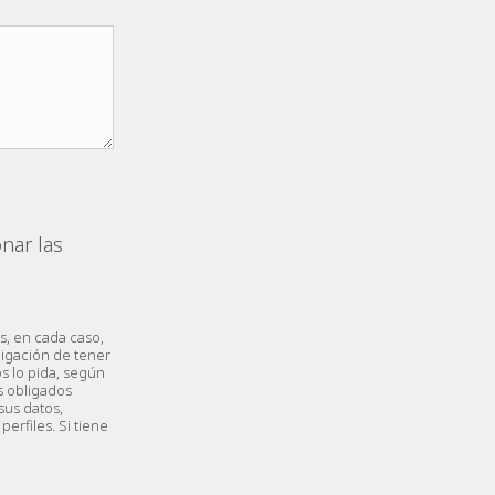
nar las
s, en cada caso,
ligación de tener
s lo pida, según
s obligados
sus datos,
perfiles. Si tiene