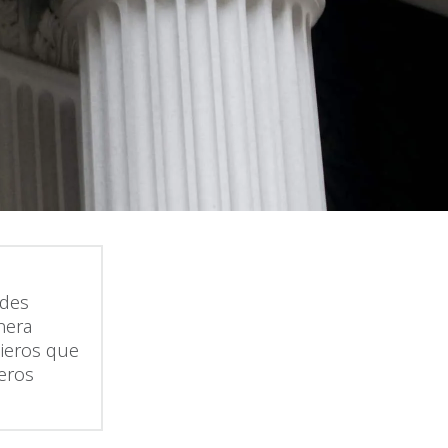
n
ades
nera
cieros que
ieros