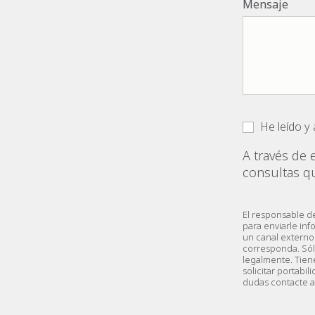
Mensaje
He leído y
A través de 
consultas q
El responsable d
para enviarle inf
un canal externo 
corresponda. Sól
legalmente. Tiene
solicitar portabi
dudas contacte 