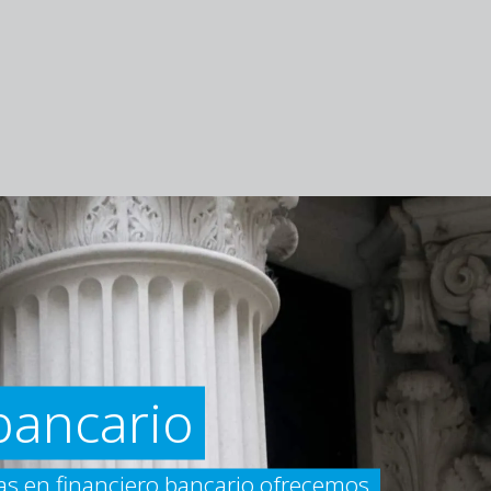
bancario
s en financiero bancario ofrecemos