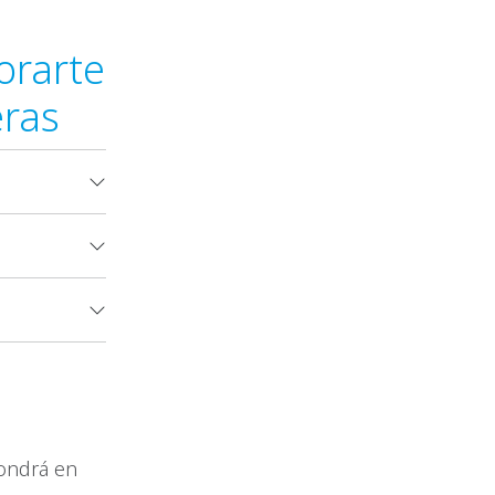
orarte
eras
pondrá en