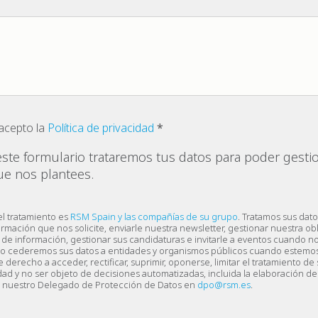
 acepto la
Política de privacidad
este formulario trataremos tus datos para poder gestio
ue nos plantees.
el tratamiento es
RSM Spain y las compañías de su grupo
. Tratamos sus dato
ormación que nos solicite, enviarle nuestra newsletter, gestionar nuestra ob
de información, gestionar sus candidaturas e invitarle a eventos cuando no
o cederemos sus datos a entidades y organismos públicos cuando estemo
 derecho a acceder, rectificar, suprimir, oponerse, limitar el tratamiento de 
lidad y no ser objeto de decisiones automatizadas, incluida la elaboración de 
a nuestro Delegado de Protección de Datos en
dpo@rsm.es
.