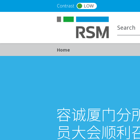
Skip to main content
Contrast
LOW
Breadcrumb
Home
容诚厦门分
员大会顺利