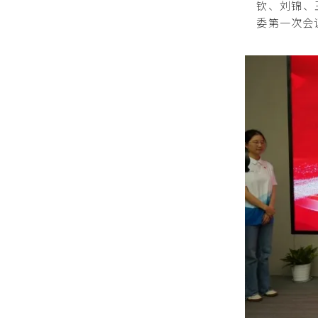
钦、刘锦、
委第一次会