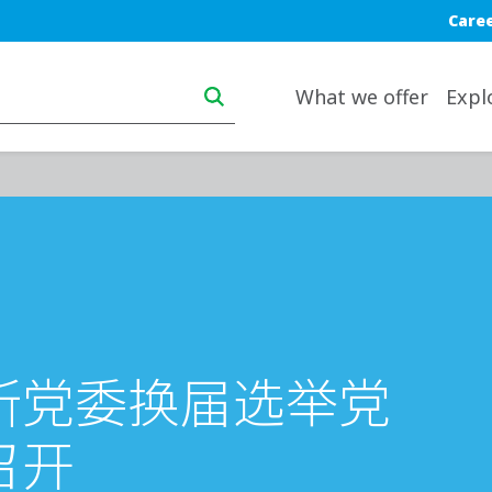
Blue t
Care
Main navigation desktop
What we offer
Expl
所党委换届选举党
召开