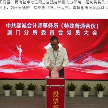
王丽蓉、杨璐莹等七位同志当选容诚厦门分所第三届党委委员
议上，刘维当选新一届党委书记，张立贺、李建彬当选党委副书