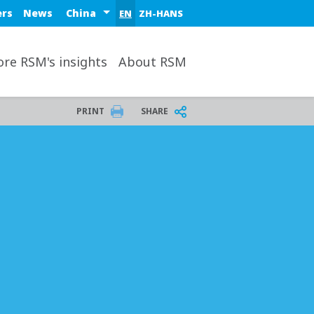
op nav
Select a region or country
ers
News
EN
ZH-HANS
ore RSM's insights
About RSM
PRINT
SHARE