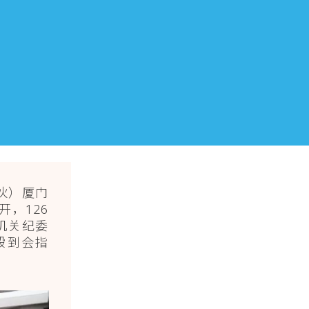
伙）厦门
，126
机关纪委
毅到会指