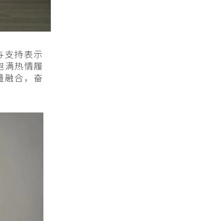
与支持表示
饱满热情履
量融合，奋