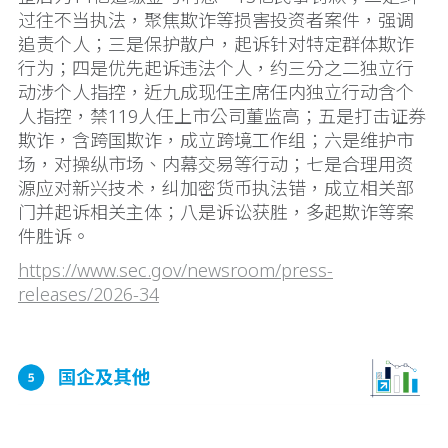
过往不当执法，聚焦欺诈等损害投资者案件，强调
追责个人；三是保护散户，起诉针对特定群体欺诈
行为；四是优先起诉违法个人，约三分之二独立行
动涉个人指控，近九成现任主席任内独立行动含个
人指控，禁119人任上市公司董监高；五是打击证券
欺诈，含跨国欺诈，成立跨境工作组；六是维护市
场，对操纵市场、内幕交易等行动；七是合理用资
源应对新兴技术，纠加密货币执法错，成立相关部
门并起诉相关主体；八是诉讼获胜，多起欺诈等案
件胜诉。
https://www.sec.gov/newsroom/press-
releases/2026-34