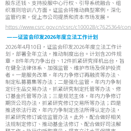
股东还钱、支持投服中心行权、引导系统融合、组
织准则培训八方面。证监会将推动典型案例，深化
监管约束，促上市公司提质和资本市场发展。
https://www.csrc.gov.cn/csrc/c100028/c7625364/con
——证监会印发2026年度立法工作计划
2026年4月10日，证监会印发2026年度立法工作计
划，部署全年立法，推动制度出台。计划含20件规
章，8件年内力争出台、12件抓紧研究择机出台，旨
在健全法律体系、加强监管、维护市场及保护投资
者。一是服务改革，年内力争修订再融资等办法、
制定私募募集等办法；二是强化监管，年内力争制
定衍生品交易办法，抓紧研究制定托管等办法、修
订基金托管等办法；三是规范主体，年内力争修订
期货公司办法，抓紧研究修订交易所等办法；四是
推进依法行政，年内力争制定违法所得认定办法，
抓紧研究修订诚信监管办法。此外，配合做好相关
法规制定修订、推动基金法修订、配合做好司法解