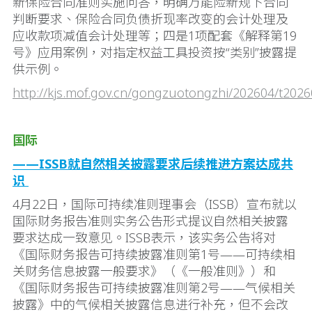
新保险合同准则实施问答，明确万能险新规下合同
判断要求、保险合同负债折现率改变的会计处理及
应收款项减值会计处理等；四是1项配套《解释第19
号》应用案例，对指定权益工具投资按“类别”披露提
供示例。
http://kjs.mof.gov.cn/gongzuotongzhi/202604/t20
国际
——ISSB就自然相关披露要求后续推进方案达成共
识
4月22日，国际可持续准则理事会（ISSB）宣布就以
国际财务报告准则实务公告形式提议自然相关披露
要求达成一致意见。ISSB表示，该实务公告将对
《国际财务报告可持续披露准则第1号——可持续相
关财务信息披露一般要求》（《一般准则》）和
《国际财务报告可持续披露准则第2号——气候相关
披露》中的气候相关披露信息进行补充，但不会改