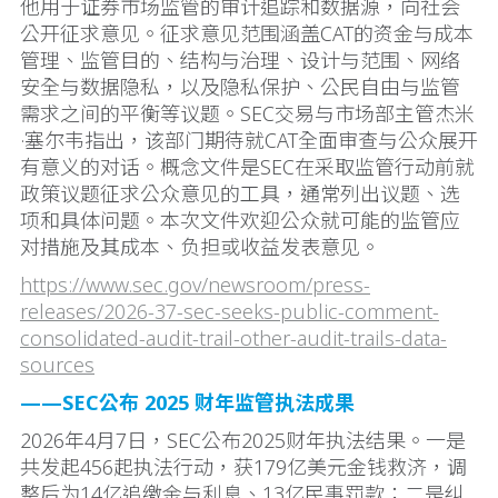
他用于证券市场监管的审计追踪和数据源，向社会
公开征求意见。征求意见范围涵盖CAT的资金与成本
管理、监管目的、结构与治理、设计与范围、网络
安全与数据隐私，以及隐私保护、公民自由与监管
需求之间的平衡等议题。SEC交易与市场部主管杰米
·塞尔韦指出，该部门期待就CAT全面审查与公众展开
有意义的对话。概念文件是SEC在采取监管行动前就
政策议题征求公众意见的工具，通常列出议题、选
项和具体问题。本次文件欢迎公众就可能的监管应
对措施及其成本、负担或收益发表意见。
https://www.sec.gov/newsroom/press-
releases/2026-37-sec-seeks-public-comment-
consolidated-audit-trail-other-audit-trails-data-
sources
——SEC公布 2025 财年监管执法成果
2026年4月7日，SEC公布2025财年执法结果。一是
共发起456起执法行动，获179亿美元金钱救济，调
整后为14亿追缴金与利息、13亿民事罚款；二是纠