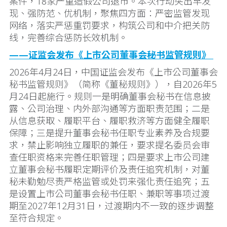
案件，18家严重造假公司退市。本次行动突出早发
现、强防范、优机制，聚焦四方面：严密监管发现
网络，落实严惩重罚要求，构筑公司和中介把关防
线，完善综合惩防长效机制。
——证监会发布《上市公司董事会秘书监管规则》
2026年4月24日，中国证监会发布《上市公司董事会
秘书监管规则》（简称《董秘规则》），自2026年5
月24日起施行。规则一是明确董事会秘书在信息披
露、公司治理、内外部沟通等方面职责范围；二是
从信息获取、履职平台、履职救济等方面健全履职
保障；三是提升董事会秘书任职专业素养及合规要
求，禁止影响独立履职的兼任，要求提名委员会审
查任职资格来完善任职管理；四是要求上市公司建
立董事会秘书履职定期评价及责任追究机制，对董
秘未勤勉尽责严格监管或处罚来强化责任追究；五
是设置上市公司董事会秘书任职、兼职等事项过渡
期至2027年12月31日，过渡期内不一致的逐步调整
至符合规定。