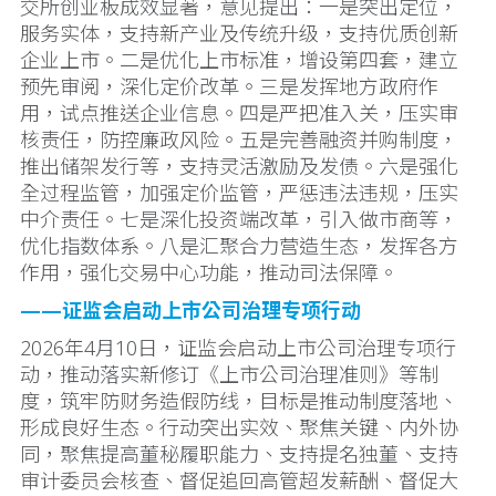
交所创业板成效显著，意见提出：一是突出定位，
服务实体，支持新产业及传统升级，支持优质创新
企业上市。二是优化上市标准，增设第四套，建立
预先审阅，深化定价改革。三是发挥地方政府作
用，试点推送企业信息。四是严把准入关，压实审
核责任，防控廉政风险。五是完善融资并购制度，
推出储架发行等，支持灵活激励及发债。六是强化
全过程监管，加强定价监管，严惩违法违规，压实
中介责任。七是深化投资端改革，引入做市商等，
优化指数体系。八是汇聚合力营造生态，发挥各方
作用，强化交易中心功能，推动司法保障。
——证监会启动上市公司治理专项行动
2026年4月10日，证监会启动上市公司治理专项行
动，推动落实新修订《上市公司治理准则》等制
度，筑牢防财务造假防线，目标是推动制度落地、
形成良好生态。行动突出实效、聚焦关键、内外协
同，聚焦提高董秘履职能力、支持提名独董、支持
审计委员会核查、督促追回高管超发薪酬、督促大