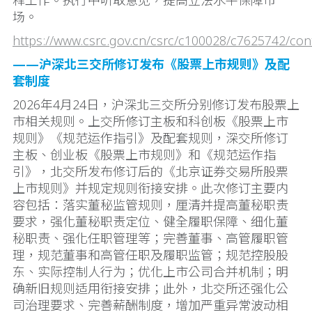
释工作。执行中听取意见，提高立法水平保障市
场。
https://www.csrc.gov.cn/csrc/c100028/c7625742/con
——沪深北三交所修订发布《股票上市规则》及配
套制度
2026年4月24日，沪深北三交所分别修订发布股票上
市相关规则。上交所修订主板和科创板《股票上市
规则》《规范运作指引》及配套规则，深交所修订
主板、创业板《股票上市规则》和《规范运作指
引》，北交所发布修订后的《北京证券交易所股票
上市规则》并规定规则衔接安排。此次修订主要内
容包括：落实董秘监管规则，厘清并提高董秘职责
要求，强化董秘职责定位、健全履职保障、细化董
秘职责、强化任职管理等；完善董事、高管履职管
理，规范董事和高管任职及履职监管；规范控股股
东、实际控制人行为；优化上市公司合并机制；明
确新旧规则适用衔接安排；此外，北交所还强化公
司治理要求、完善薪酬制度，增加严重异常波动相