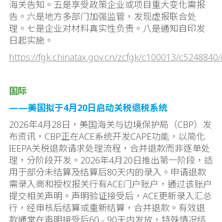
海关告知。五是享受政策企业或项目重大变化需报
告。六是地方多部门加强监管，发现虚报联合处
理。七是企业对材料真实性负责。八是通知自印发
日起实施。
https://fgk.chinatax.gov.cn/zcfgk/c100013/c5248840
国际
——美国拟于4月20日启动关税退税系统
2026年4月28日，美国海关与边境保护局（CBP）发
布资讯，CBP正在ACE系统开发CAPE功能，以简化
IEEPA关税退款请求处理流程，合并退款而非逐单处
理，分阶段开发。2026年4月20日推出第一阶段，适
用于部分未结算及结算后80天内的录入。申请退款
需录入商和授权报关行有ACE门户账户，通过该账户
提交相关声明。声明验证接受后，ACE更新录入汇总
行，经审核后结算或重新结算，合并退款。有效退
款通常在声明接受后60 - 90天内发放，特殊情况结