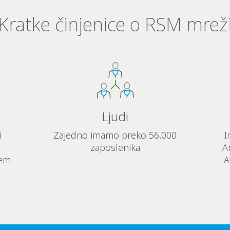
Kratke činjenice o RSM mrež
Ljudi
i
Zajedno imamo preko 56.000
I
0
zaposlenika
A
jem
A