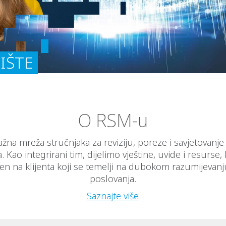
IŠTE
O RSM-u
žna mreža stručnjaka za reviziju, poreze i savjetovanj
a. Kao integrirani tim, dijelimo vještine, uvide i resurse,
en na klijenta koji se temelji na dubokom razumijevanj
poslovanja.
Saznajte više