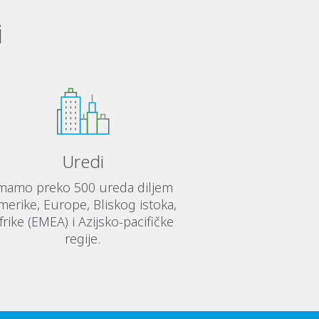
i
Uredi
mamo preko 500 ureda diljem
merike, Europe, Bliskog istoka,
frike (EMEA) i Azijsko-pacifičke
regije.