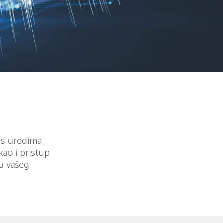
e s uredima
 kao i pristup
u vašeg