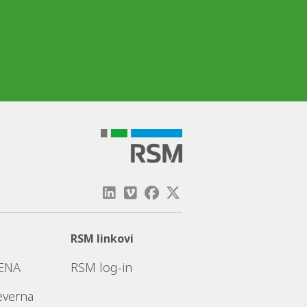
RSM linkovi
ENA
RSM log-in
everna