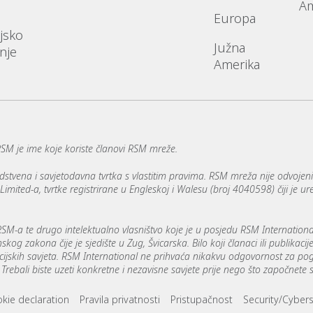
Am
Europa
jsko
Južna
nje
Amerika
RSM je ime koje koriste članovi RSM mreže.
stvena i savjetodavna tvrtka s vlastitim pravima. RSM mreža nije odvojen
ited-a, tvrtke registrirane u Engleskoj i Walesu (broj 4040598) čiji je ur
 RSM-a te drugo intelektualno vlasništvo koje je u posjedu RSM Internation
og zakona čije je sjedište u Zug, Švicarska. Bilo koji članaci ili publikaci
icijskih savjeta. RSM International ne prihvaća nikakvu odgovornost za pog
rebali biste uzeti konkretne i nezavisne savjete prije nego što započnete 
ks
kie declaration
Pravila privatnosti
Pristupačnost
Security/Cybers