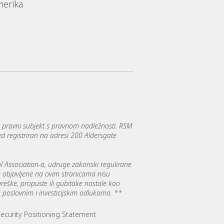
erika
i pravni subjekt s pravnom nadležnosti. RSM
ed registriran na adresi 200 Aldersgate
al Association-a, udruge zakonski regulirane
je objavljene na ovim stranicama nisu
reške, propuste ili gubitake nastale kao
s poslovnim i investicijskim odlukama. **
ecurity Positioning Statement