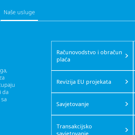
Naše usluge
Računovodstvo i obračun
plaća
ga,
za
Revizija EU projekata
stupaju
i da
 sa
Savjetovanje
Transakcijsko
savjetovanje