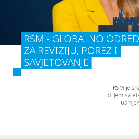
RSM - GLOBALNO ODRED
ZA REVIZIJU, POREZ I
SAVJETOVANJE
RSM je sna
diljem svijet
usmjer