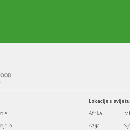
Lokacije u svijetu
nje
Afrika
M
nje o
Azija
Sj