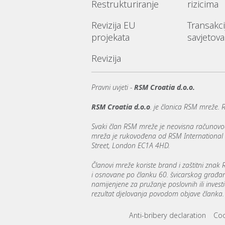
Restrukturiranje
rizicima
Revizija EU
Transakci
projekata
savjetova
Revizija
Pravni uvjeti -
RSM Croatia d.o.o.
RSM Croatia d.o.o
. je članica RSM mreže. 
Svaki član RSM mreže je neovisna računovod
mreža je rukovođena od RSM International Lim
Street, London EC1A 4HD.
Članovi mreže koriste brand i zaštitni znak
i osnovane po članku 60. švicarskog građansk
namijenjene za pružanje poslovnih ili invest
rezultat djelovanja povodom objave članka. T
Footer menu lin
Anti-bribery declaration
Coo