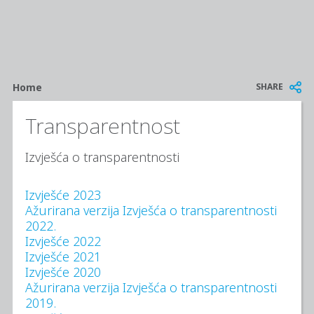
Breadcrumb
SHARE
Home
Transparentnost
Izvješća o transparentnosti
Izvješće 2023
Ažurirana verzija Izvješća o transparentnosti
2022.
Izvješće 2022
Izvješće 2021
Izvješće 2020
Ažurirana verzija Izvješća o transparentnosti
2019.