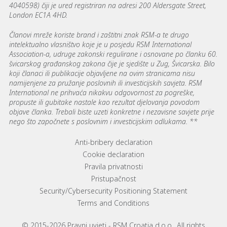
4040598) čiji je ured registriran na adresi 200 Aldersgate Street,
London EC1A 4HD.
Članovi mreže koriste brand i zaštitni znak RSM-a te drugo
intelektualno vlasništvo koje je u posjedu RSM International
Association-a, udruge zakonski regulirane i osnovane po članku 60.
švicarskog građanskog zakona čije je sjedište u Zug, Švicarska. Bilo
koji članaci ili publikacije objavljene na ovim stranicama nisu
namijenjene za pružanje poslovnih ili investicijskih savjeta. RSM
International ne prihvaća nikakvu odgovornost za pogreške,
propuste ili gubitake nastale kao rezultat djelovanja povodom
objave članka. Trebali biste uzeti konkretne i nezavisne savjete prije
nego što započnete s poslovnim i investicijskim odlukama. **
Footer menu links
Anti-bribery declaration
Cookie declaration
Pravila privatnosti
Pristupačnost
Security/Cybersecurity Positioning Statement
Terms and Conditions
© 2015-2026 Pravni uvjeti - RSM Croatia d.o.o.. All rights