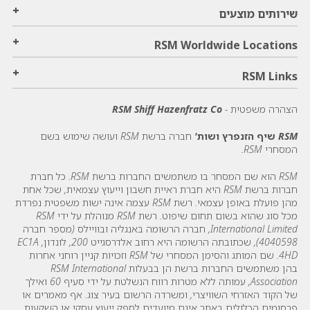
+
שירותים מוצעים
+
RSM Worldwide Locations
+
RSM Links
הצהרה משפטית -
RSM Shiff Hazenfratz Co
RSM שיף הזנפרץ ושות'
חברה ברשת RSM ועושה שימוש בשם
המסחרי RSM.
RSM הוא שם המסחר בו משתמשים החברות ברשת RSM. כל חברת
חברות ברשת RSM היא חברת ראיית חשבון וייעוץ עצמאית, שכל אחת
מהן פועלת באופן עצמאי. רשת RSM עצמה אינה ישות משפטית נפרדת
מכל סוג שהוא בשום תחום שיפוט. רשת RSM מנוהלת על ידי RSM
International Limited, חברה הרשומה באנגליה ובוויילס (מספר חברה
4040598), שכתובתה הרשומה היא רחוב אלדרסגייט 200, לונדון, EC1A
4HD. שם המותג והסימן המסחרי של RSM וזכויות קניין רוחני אחרות
בהן משתמשים החברות ברשת הן בבעלות RSM International
Association, עמותה ללא מטרות רווח הנשלטת על ידי סעיף 60 ואילך
של הקוד האזרחי השוויצרי, ומשרדה הרשום בעיר צוג. אף מאמרים או
פרסומים הכלולים באתר אינם מיועדים לספק ייעוץ עסקי או השקעות