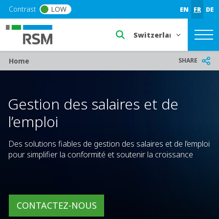
Skip to main content
Contrast
LOW
EN
FR
DE
Select a region or countr
Breadcrumb
SHARE
Home
Gestion des salaires et de
l’emploi
Des solutions fiables de gestion des salaires et de l’emploi
pour simplifier la conformité et soutenir la croissance
CONTACTEZ-NOUS