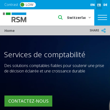
Skip to main content
Contrast
LOW
EN
FR
DE
Select a region or countr
Breadcrumb
SHARE
Home
Services de comptabilité
Des solutions comptables fiables pour soutenir une prise
de décision éclairée et une croissance durable
CONTACTEZ-NOUS