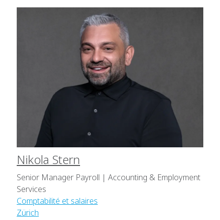
Nikola Stern
Senior Manager Payroll | Accounting & Employment
Services
Comptabilité et salaires
Zürich