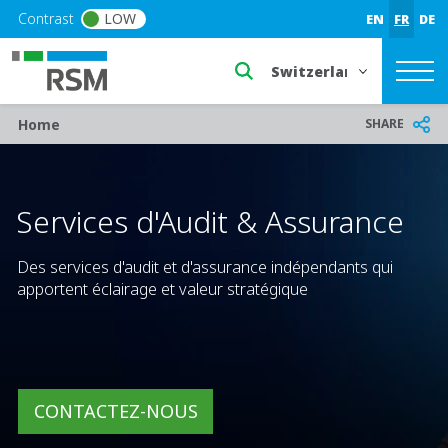
Skip to main content
Contrast
LOW
EN
FR
DE
Select a region or countr
Breadcrumb
SHARE
Home
Services d'Audit & Assurance
Des services d'audit et d'assurance indépendants qui
apportent éclairage et valeur stratégique
CONTACTEZ-NOUS