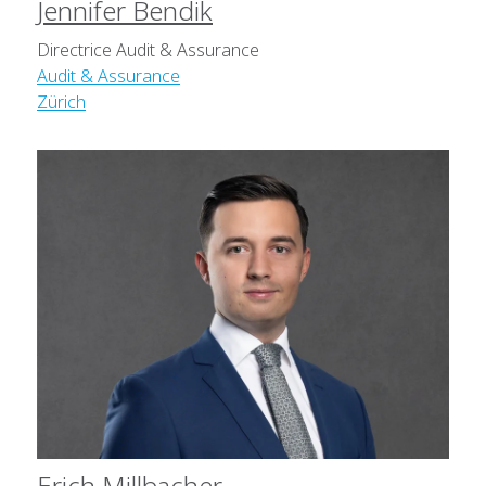
Jennifer Bendik
Directrice Audit & Assurance
Audit & Assurance
Zürich
Erich Millbacher