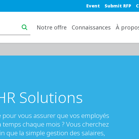
Blue top nav
Event
Submit RFP
C
Main navigation desktop
Notre offre
Connaissances
À propo
HR Solutions
e pour vous assurer que vos employés
 à temps chaque mois ? Vous cherchez
in que la simple gestion des salaires,