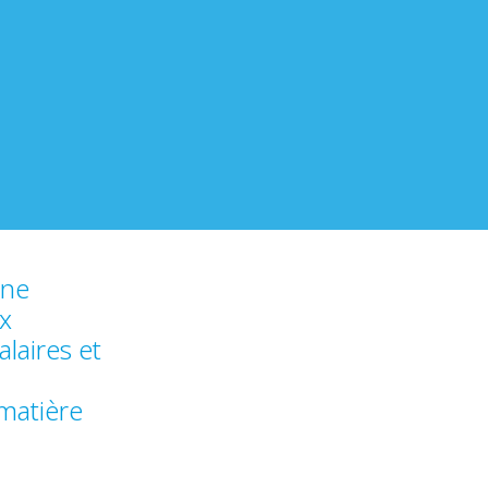
une
ux
laires et
matière