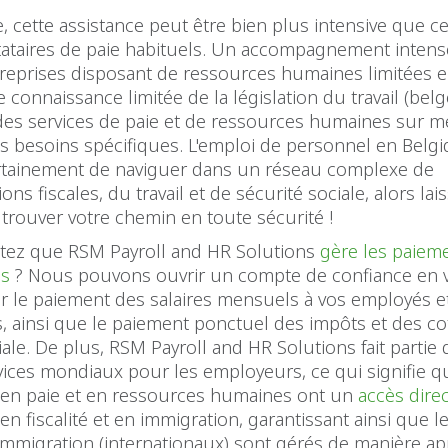
e, cette assistance peut être bien plus intensive que ce
tataires de paie habituels. Un accompagnement intense
treprises disposant de ressources humaines limitées 
 connaissance limitée de la législation du travail (bel
es services de paie et de ressources humaines sur m
s besoins spécifiques. L'emploi de personnel en Belg
rtainement de naviguer dans un réseau complexe de
ons fiscales, du travail et de sécurité sociale, alors la
 trouver votre chemin en toute sécurité !
tez que RSM Payroll and HR Solutions
gère les paieme
és
? Nous pouvons ouvrir un compte de confiance en 
er le paiement des salaires mensuels à vos employés e
, ainsi que le paiement ponctuel des impôts et des co
iale. De plus, RSM Payroll and HR Solutions fait partie
vices mondiaux pour les employeurs, ce qui signifie 
 en paie et en ressources humaines ont un
accès dire
en fiscalité et en immigration, garantissant ainsi que l
'immigration (internationaux) sont gérés de manière ap