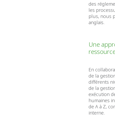
des réglemen
les processu
plus, nous 
anglais.
Une appro
ressourc
En collabor
de la gesti
différents n
de la gestio
exécution de
humaines int
de A à Z, c
interne.