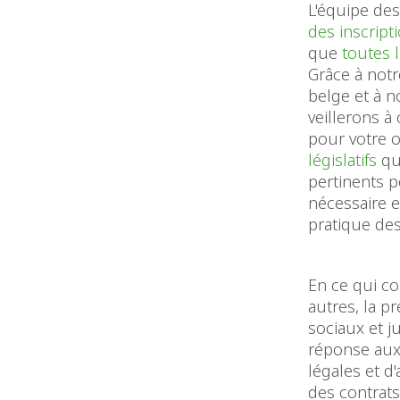
L'équipe de
des inscript
que
toutes l
Grâce à notr
belge et à n
veillerons à
pour votre o
législatifs
qu
pertinents 
nécessaire e
pratique de
En ce qui co
autres, la p
sociaux et j
réponse aux
légales et d
des contrats 