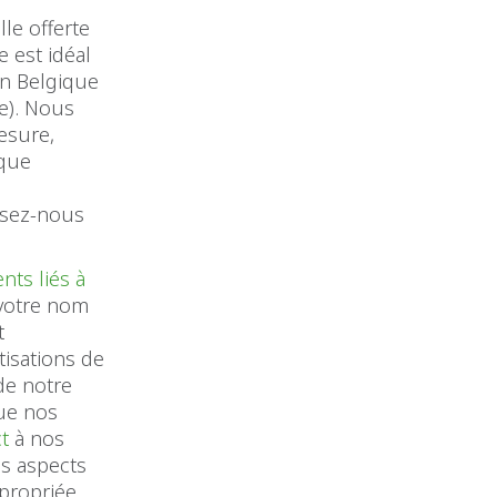
lle offerte
 est idéal
en Belgique
ge). Nous
esure,
ique
issez-nous
nts liés à
votre nom
t
tisations de
 de notre
que nos
ct
à nos
es aspects
propriée.