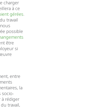
se charger
illera à ce
soient gérées
.
u travail
, nous
vée possible
changements
ent être
loyeur si
 œuvre
nent, entre
cuments
entaires, la
 socio-
 à rédiger
du travail,