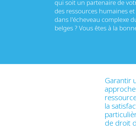
qui soit un partenaire de votr
des ressources humaines et 
dans l'écheveau complexe du d
belges ? Vous êtes à la bonn
Garantir 
approche 
ressource
la satisf
particuli
de droit d