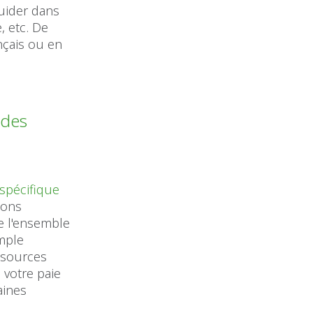
guider dans
, etc. De
nçais ou en
 des
spécifique
sons
de l'ensemble
imple
essources
 votre paie
aines