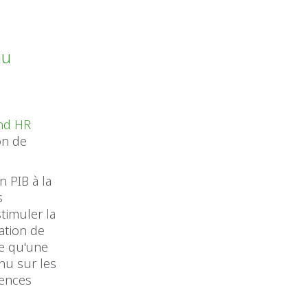
au
and HR
on de
n PIB à la
s
timuler la
ation de
ie qu'une
nu sur les
gences