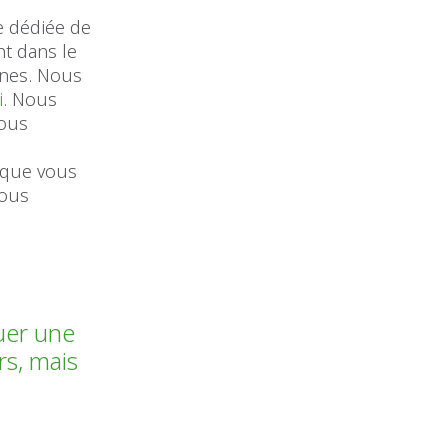
e dédiée de
t dans le
ines. Nous
i
. Nous
vous
e
 que vous
nous
uer une
s, mais