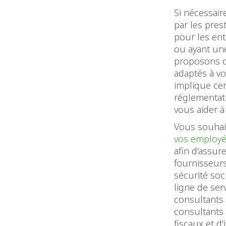
Si nécessair
par les pres
pour les en
ou ayant une
proposons d
adaptés à vo
implique ce
réglementati
vous aider à
Vous souhai
vos employ
afin d'assur
fournisseurs
sécurité soc
ligne de ser
consultants
consultants 
fiscaux et d