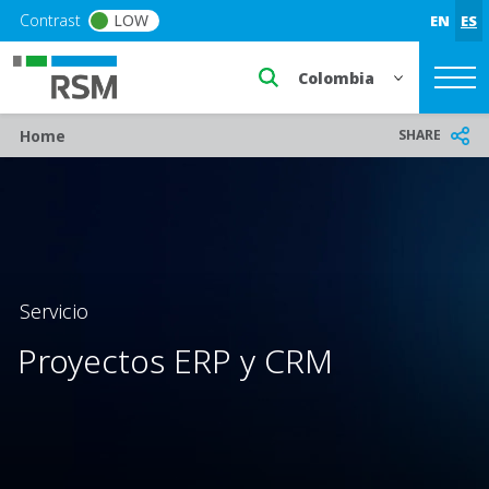
Skip to main content
Contrast
LOW
EN
ES
Select a region or countr
Breadcrumb
SHARE
Home
Servicio
Proyectos ERP y CRM