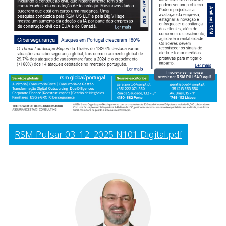
RSM Pulsar 03_12_2025 N101 Digital.pdf