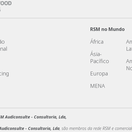
RSM no Mundo
ão
África
Am
nal
La
Ásia-
Pacífico
Am
No
cing
Europa
MENA
M Audiconsulte - Consultoria, Lda,
udiconsulte - Consultoria, Lda
, são membros da rede RSM e comercia