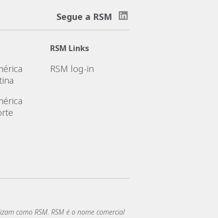
Segue a RSM
RSM Links
érica
RSM log-in
tina
érica
rte
lizam como RSM. RSM é o nome comercial