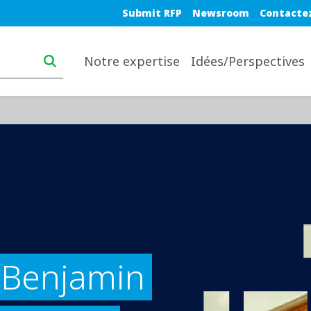
Blue top nav
Submit RFP
Newsroom
Contacte
Main navigation desktop
Notre expertise
Idées/Perspectives
 Benjamin