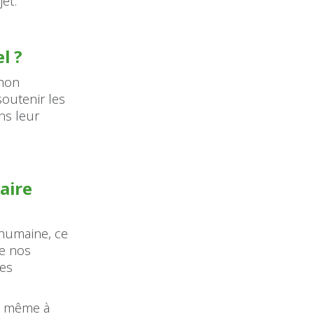
et.
l ?
 mon
soutenir les
ns leur
aire
 humaine, ce
de nos
des
ue même à