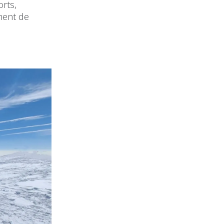
orts,
ement de