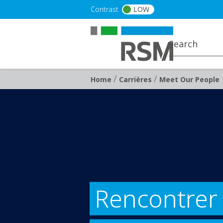
Skip to main content
Contrast
LOW
/
/
Breadcrumb
Home
Carrières
Meet Our People
Rencontrer