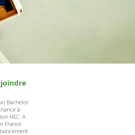
ejoindre
 un Bachelor
inance à
tion HEC. A
en France
financement