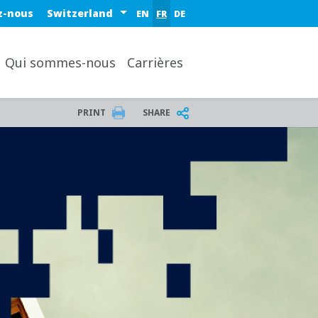
Select a region or country
z-nous
EN
FR
DE
Qui sommes-nous
Carrières
PRINT
SHARE