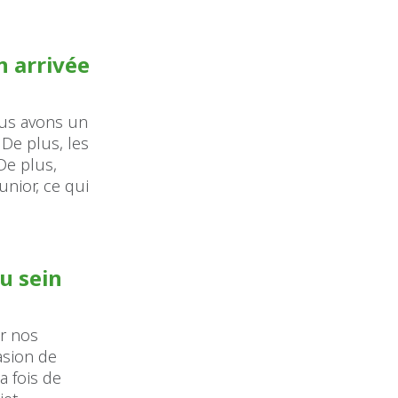
n arrivée
nous avons un
 De plus, les
De plus,
unior, ce qui
u sein
ur nos
asion de
a fois de