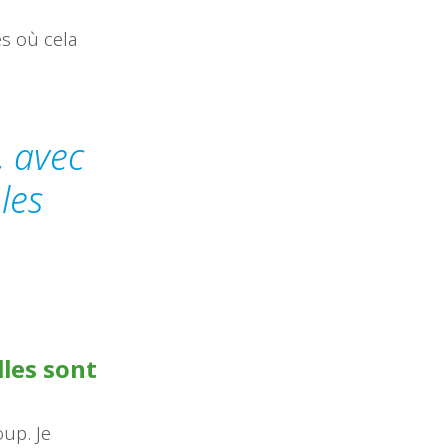
s
es où cela
, avec
les
lles sont
oup. Je