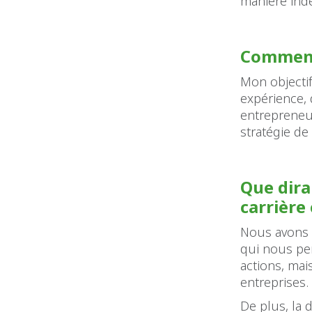
manière indé
Comment 
Mon objectif
expérience, 
entrepreneur
stratégie de
Que dira
carrière
Nous avons l
qui nous per
actions, mai
entreprises.
De plus, la 