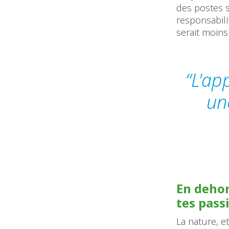
des postes 
responsabili
serait moins 
“L'ap
un
En dehor
tes pass
La nature, e