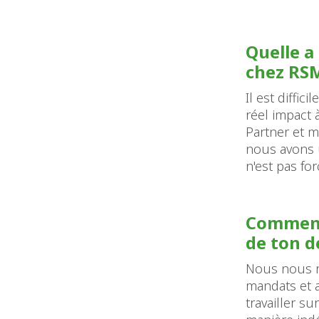
Quelle a
chez RSM
Il est diffi
réel impact 
Partner et m
nous avons u
n'est pas fo
Comment 
de ton 
Nous nous ré
mandats et a
travailler su