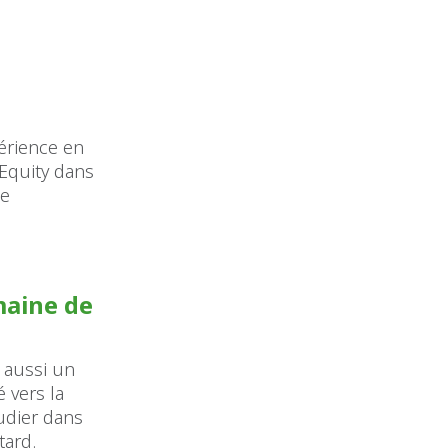
périence en
 Equity dans
le
omaine de
s aussi un
 vers la
tudier dans
tard.