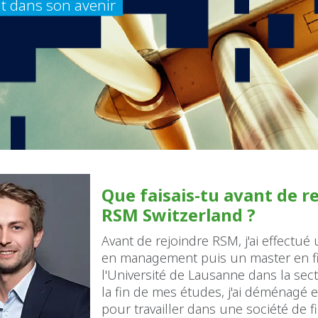
it dans son avenir
Que faisais-tu avant de r
RSM Switzerland ?
Avant de rejoindre RSM, j'ai effectué
en management puis un master en f
l'Université de Lausanne dans la sec
la fin de mes études, j'ai déménagé 
pour travailler dans une société de 