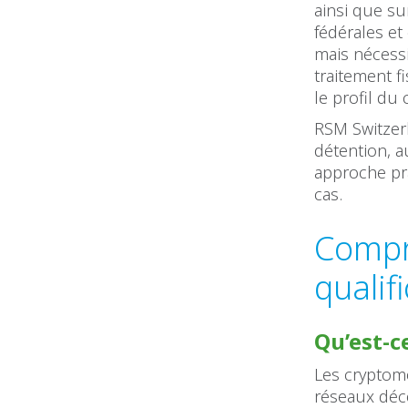
ainsi que su
fédérales et
mais nécessi
traitement f
le profil du
RSM Switzerla
détention, a
approche pr
cas.
Compr
qualif
Qu’est-c
Les cryptom
réseaux déce