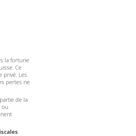
ns la fortune
uisse. Ce
 privé. Les
es pertes ne
artie de la
e ou
nnent
iscales