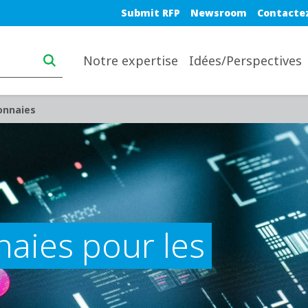
Blue top nav
Submit RFP
Newsroom
Contacte
Main navigation desktop
Notre expertise
Idées/Perspectives
onnaies
aies pour les