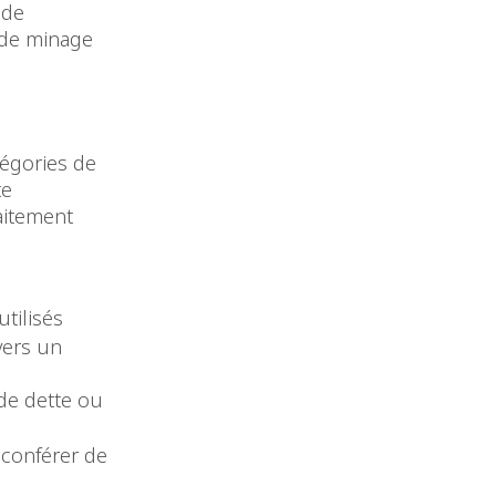
 de
s de minage
tégories de
te
raitement
utilisés
vers un
de dette ou
 conférer de