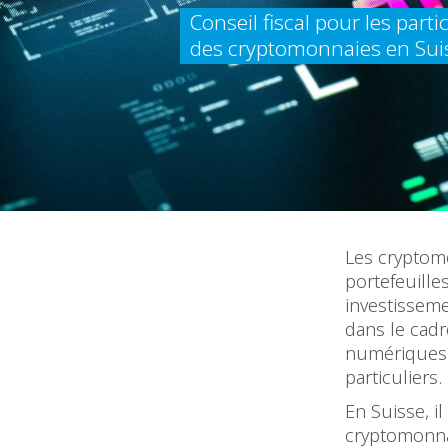
Conseil fiscal pour les part
des cryptomonnaies en Sui
Les cryptom
portefeuille
investissem
dans le cadr
numériques 
particuliers.
En Suisse, i
cryptomonnai