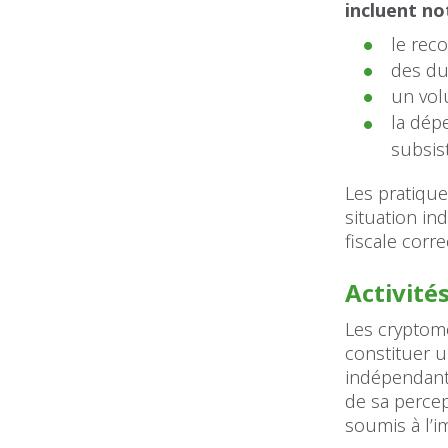
incluent n
le rec
des du
un vol
la dép
subsis
Les pratique
situation in
fiscale corre
Activité
Les cryptom
constituer u
indépendant
de sa percep
soumis à l’