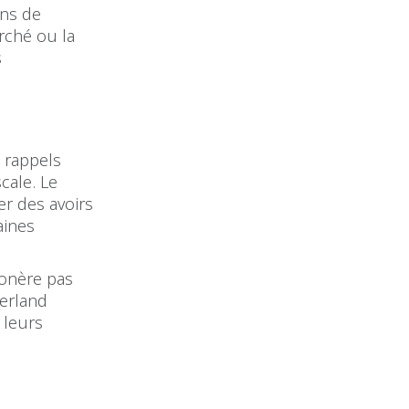
ins de
arché ou la
s
 rappels
cale. Le
er des avoirs
aines
xonère pas
zerland
 leurs