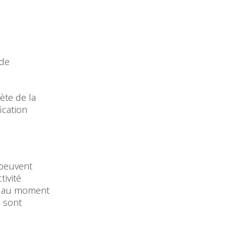
 de
ète de la
ication
 peuvent
tivité
le au moment
e sont