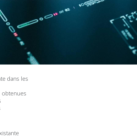
te dans les
u obtenues
s
s
xistante