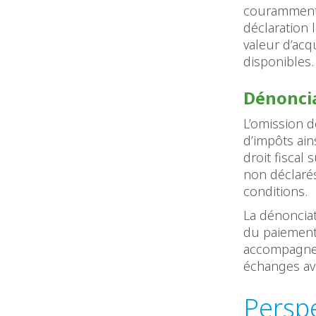
couramment u
déclaration 
valeur d’acq
disponibles.
Dénonci
L’omission d
d’impôts ain
droit fiscal
non déclarés
conditions.
La dénonciat
du paiement
accompagne l
échanges ave
Persp