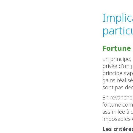
Implic
partic
Fortune 
En principe,
privée d’un 
principe s’a
gains réalis
sont pas déd
En revanche
fortune comm
assimilée à 
imposables e
Les critère