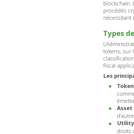
blockchain. 
procédés cry
nécessitant 
Types de
L’Administra
tokens, sur 
classificati
fiscal applic
Les princip
Token
comme 
émett
Asset
d’autre
Utilit
droits