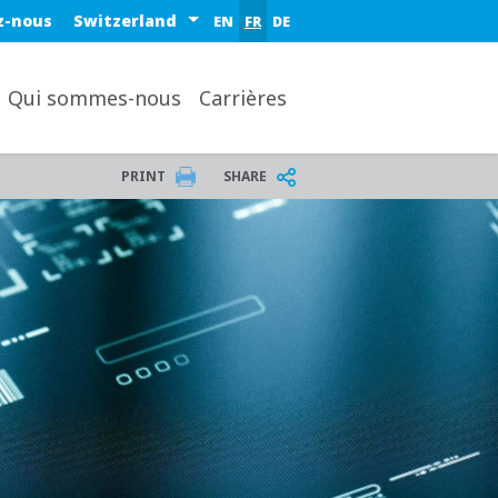
Select a region or country
z-nous
EN
FR
DE
Qui sommes-nous
Carrières
PRINT
SHARE