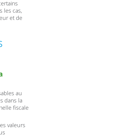
certains
 les cas,
leur et de
s
a
ables au
es dans la
helle fiscale
es valeurs
lus