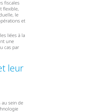
s fiscales
 flexible,
uelle, le
opérations et
es liées à la
ant une
u cas par
t leur
 au sein de
chnologie