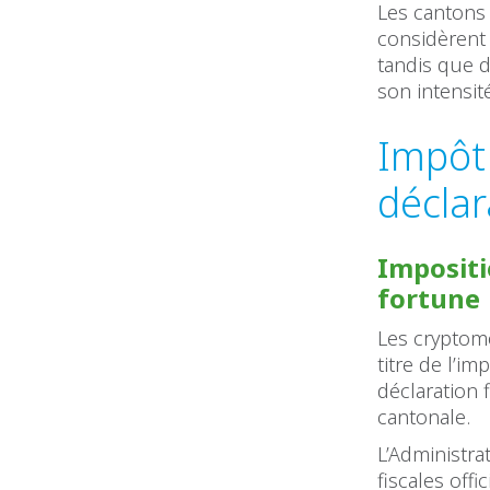
Les cantons 
considèrent
tandis que d
son intensit
Impôt 
déclar
Impositi
fortune
Les cryptom
titre de l’i
déclaration f
cantonale.
L’Administra
fiscales off