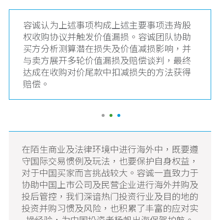
容诚认为上述事项构成上述主要事项违背股
权收购协议并触发价值漏损。容诚团队协助
买方分析测算潜在损失及价值减损影响，并
与卖方展开多轮价值漏损及赔偿谈判，最终
达成在收购对价尾款中扣减损失的方法获得
赔偿。
在陌生商业及法律环境中进行海外中，既要遵
守国际交易惯例及玩法，也要保护自身权益，
对于中国买家而言挑战较大。容诚一直致力于
协助中国上市公司及民营企业进行海外并购及
投后管控，我们深谙热门投资行业及目的地的
投资并购习惯及风险，也积累了丰富的应对实
操经验，为中国投资者杨帆出海保驾护航。