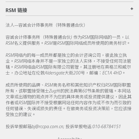
+
RSM 链接
法人—容诚会计师事务所（特殊普通合伙）
容诚会计师事务所（特殊普通合伙) 作为RSM国际网络的一员，以
RSM名义提供服务。RSM是RSM国际网络成员所使用的商务标识。
RSM网络内的每一成员所都是独立的会计咨询公司，彼此独立执
业。RSM网络本身并不是一家独立的法人实体，不接受任何司法管
辖。RSM网络由RSM国际有限公司管理，其注册地在英格兰和威尔
士，办公地址在伦敦Aldersgate大街200号，邮编：EC1A 4HD。
成员所使用的品牌、RSM商务名称和其他知识产权归RSM国际联盟
所有，该联盟接受瑞士Zug州的民法典第60节条款的管辖。本网站
文章或出版物的观点并不为您的具体商务或投资提供建议，因此其
作者或RSM国际并不接受根据网站任何内容作为或不作为而引致的
任何错误、失误或损失的责任。在做商务或投资决策前，您应该接
受独立的建议。
投诉举报邮箱bj@rccpa.com.cn; 投诉举报电话:010-68784151