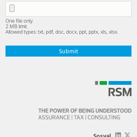
One file only.
2 MB limit.
Allowed types: txt, pdf, doc, docx, ppt, pptx, xls, xlsx.
Sosyal