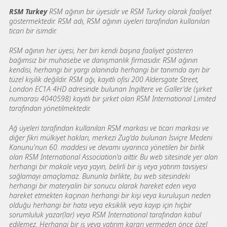
RSM Turkey
RSM ağının bir üyesidir ve RSM Turkey olarak faaliyet
göstermektedir. RSM adı, RSM ağının üyeleri tarafından kullanılan
ticari bir isimdir.
RSM ağının her üyesi, her biri kendi başına faaliyet gösteren
bağımsız bir muhasebe ve danışmanlık firmasıdır. RSM ağının
kendisi, herhangi bir yargı alanında herhangi bir tanımda ayrı bir
tüzel kişilik değildir. RSM ağı, kayıtlı ofisi 200 Aldersgate Street,
London EC1A 4HD adresinde bulunan İngiltere ve Galler'de (şirket
numarası 4040598) kayıtlı bir şirket olan RSM International Limited
tarafından yönetilmektedir.
Ağ üyeleri tarafından kullanılan RSM markası ve ticari markası ve
diğer fikri mülkiyet hakları, merkezi Zug'da bulunan İsviçre Medeni
Kanunu'nun 60. maddesi ve devamı uyarınca yönetilen bir birlik
olan RSM International Association'a aittir. Bu web sitesinde yer alan
herhangi bir makale veya yayın, belirli bir iş veya yatırım tavsiyesi
sağlamayı amaçlamaz. Bununla birlikte, bu web sitesindeki
herhangi bir materyalin bir sonucu olarak hareket eden veya
hareket etmekten kaçınan herhangi bir kişi veya kuruluşun neden
olduğu herhangi bir hata veya eksiklik veya kayıp için hiçbir
sorumluluk yazar(lar) veya RSM International tarafından kabul
edilemez. Herhangi bir iş veya yatırım kararı vermeden önce özel