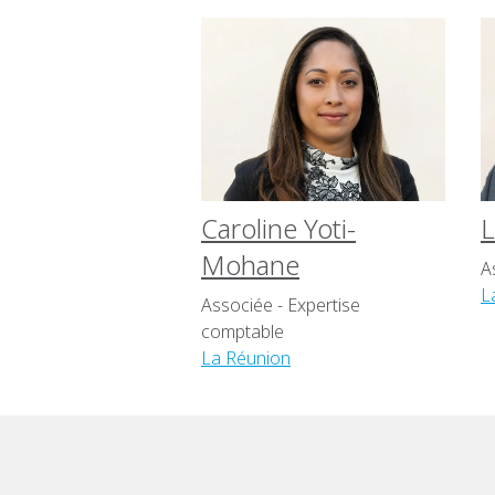
Caroline Yoti-
L
Mohane
A
L
Associée - Expertise
comptable
La Réunion