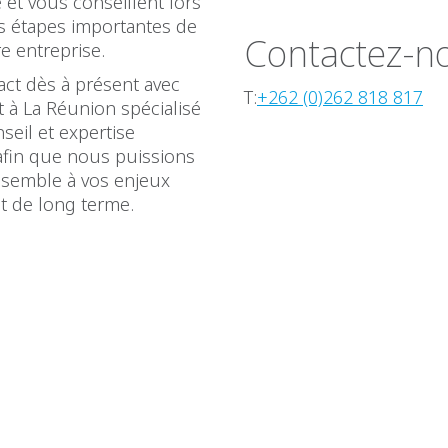
 et vous conseillent lors
es étapes importantes de
Contactez-n
re entreprise.
act dès à présent avec
T:
+262 (0)262 818 817
t à La Réunion spécialisé
nseil et expertise
afin que nous puissions
semble à vos enjeux
t de long terme.