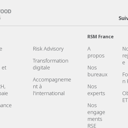
Sui
RSM France
e
Risk Advisory
A
N
propos
re
Transformation
e
 et
digitale
Nos
bureaux
Fo
Accompagneme
n
RH,
nt à
Nos
paie
l'international
experts
Ob
ET
nance
Nos
engage
ments
RSE