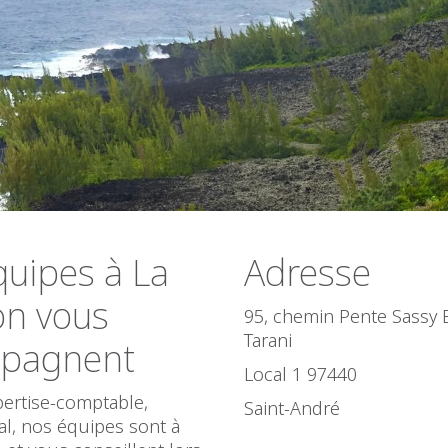
uipes à La
Adresse
on vous
95, chemin Pente Sassy 
Tarani
pagnent
Local 1 97440
pertise-comptable,
Saint-André
ial, nos équipes sont à