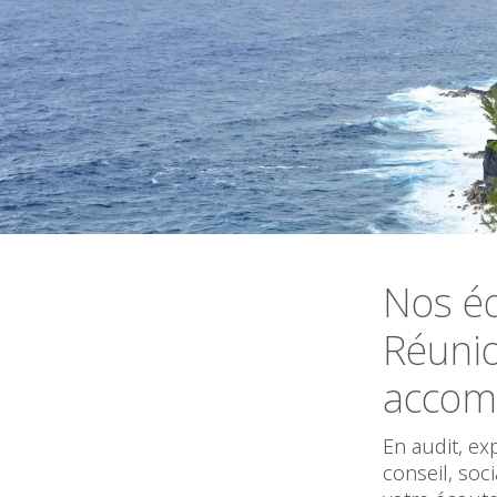
Nos éq
Réuni
accom
En audit, ex
conseil, soc