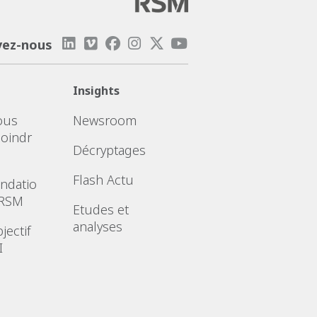
vez-nous
Insights
ous
Newsroom
joindr
Décryptages
Flash Actu
ndatio
 RSM
Etudes et
analyses
jectif
I