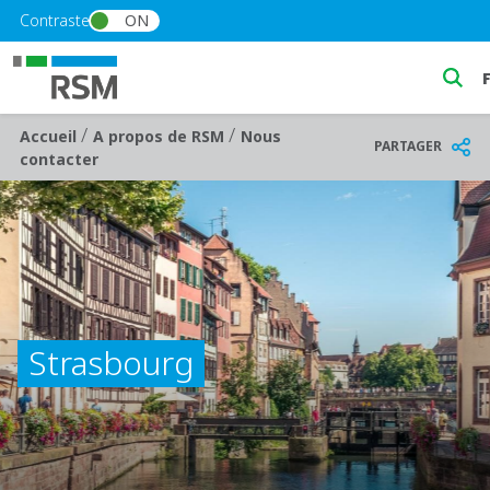
Skip to main content
Contraste
ON
S
/
/
Breadcrumb
Accueil
A propos de RSM
Nous
PARTAGER
contacter
Strasbourg