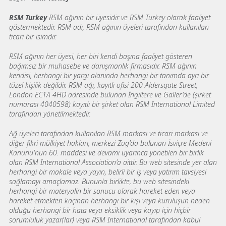
RSM Turkey
RSM ağının bir üyesidir ve RSM Turkey olarak faaliyet
göstermektedir. RSM adı, RSM ağının üyeleri tarafından kullanılan
ticari bir isimdir.
RSM ağının her üyesi, her biri kendi başına faaliyet gösteren
bağımsız bir muhasebe ve danışmanlık firmasıdır. RSM ağının
kendisi, herhangi bir yargı alanında herhangi bir tanımda ayrı bir
tüzel kişilik değildir. RSM ağı, kayıtlı ofisi 200 Aldersgate Street,
London EC1A 4HD adresinde bulunan İngiltere ve Galler'de (şirket
numarası 4040598) kayıtlı bir şirket olan RSM International Limited
tarafından yönetilmektedir.
Ağ üyeleri tarafından kullanılan RSM markası ve ticari markası ve
diğer fikri mülkiyet hakları, merkezi Zug'da bulunan İsviçre Medeni
Kanunu'nun 60. maddesi ve devamı uyarınca yönetilen bir birlik
olan RSM International Association'a aittir. Bu web sitesinde yer alan
herhangi bir makale veya yayın, belirli bir iş veya yatırım tavsiyesi
sağlamayı amaçlamaz. Bununla birlikte, bu web sitesindeki
herhangi bir materyalin bir sonucu olarak hareket eden veya
hareket etmekten kaçınan herhangi bir kişi veya kuruluşun neden
olduğu herhangi bir hata veya eksiklik veya kayıp için hiçbir
sorumluluk yazar(lar) veya RSM International tarafından kabul