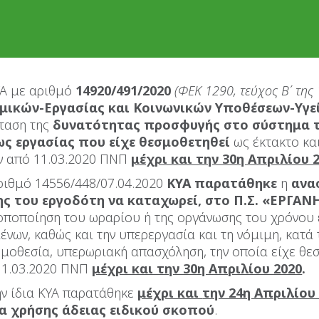
ΥΑ με αριθμό
14920/491/2020
(ΦΕΚ 1290, τεύχος Β΄ της 
ομικών-Εργασίας και Κοινωνικών Υποθέσεων-Υγε
ταση της
δυνατότητας προσφυγής στο σύστημα τ
ς εργασίας που είχε θεσμοθετηθεί
ως έκτακτο κα
ν από 11.03.2020 ΠΝΠ
μέχρι και την 30η Απριλίου 2
ριθμό 14556/448/07.04.2020
ΚΥΑ παρατάθηκε
η
ανα
ς του εργοδότη να καταχωρεί, στο Π.Σ. «ΕΡΓΑΝ
οποποίηση του ωραρίου ή της οργάνωσης του χρόνου 
ένων, καθώς και την υπερεργασία και τη νόμιμη, κατά 
μοθεσία, υπερωριακή απασχόληση, την οποία είχε θε
11.03.2020 ΠΝΠ
μέχρι και την 30η Απριλίου 2020
.
ην ίδια ΚΥΑ παρατάθηκε
μέχρι και
την 24η Απριλίου
α χρήσης άδειας ειδικού σκοπού
.