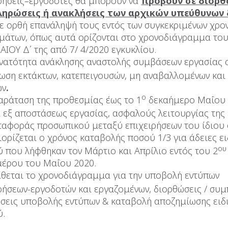
ρήσεις–εργοδότες θα μπορούν να
προβούν σε διορθ
ηρώσεις ή ανακλήσεις των αρχικών υπεύθυνων
ε ορθή επανάληψή τους εντός των συγκεκριμένων χρο
μάτων, όπως αυτά ορίζονται στο χρονοδιάγραμμα το
ΙΟΥ Δ΄ της από 7/ 4/2020 εγκυκλίου.
νατότητα ανάκλησης αναστολής συμβάσεων εργασίας 
ωση εκτάκτων, κατεπειγουσών, μη αναβαλλομένων και
ών
.
ο
αράταση της προθεσμίας έως το 1
δεκαήμερο Μαΐου 
 εξ αποστάσεως εργασίας, ασφαλούς λειτουργίας της
ταφοράς προσωπικού μεταξύ επιχειρήσεων του ίδιου 
ορίζεται ο χρόνος καταβολής ποσού 1/3 για άδειες ε
ου
 που λήφθηκαν τον Μάρτιο και Απρίλιο εντός του 2
μέρου του Μαΐου 2020.
θεται το χρονοδιάγραμμα για την υποβολή εντύπων
ρήσεων-εργοδοτών και εργαζομένων, διορθώσεις / συμ
σεις υποβολής εντύπων & καταβολή αποζημίωσης ειδ
ύ.