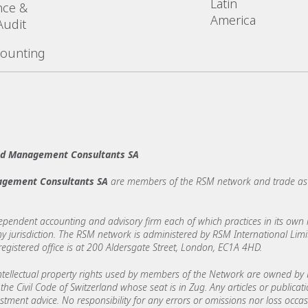
Latin
nce &
America
Audit
counting
and Management Consultants SA
agement Consultants SA
are members of the RSM network and trade as 
ndent accounting and advisory firm each of which practices in its own ri
 any jurisdiction. The RSM network is administered by RSM International Li
stered office is at 200 Aldersgate Street, London, EC1A 4HD.
ellectual property rights used by members of the Network are owned by R
the Civil Code of Switzerland whose seat is in Zug. Any articles or publicat
estment advice. No responsibility for any errors or omissions nor loss occ