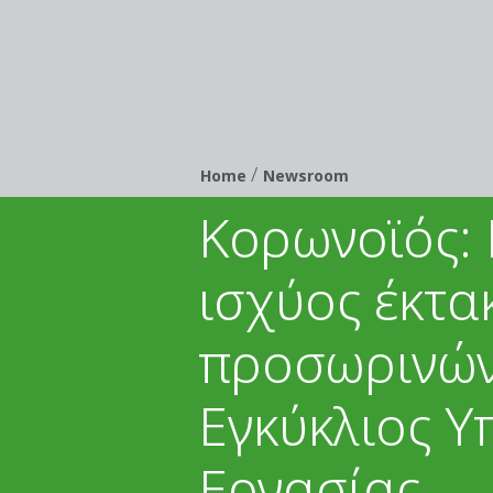
/
Breadcrumb
Home
Newsroom
Κορωνοϊός:
ισχύος έκτα
προσωρινών
Εγκύκλιος Υ
Εργασίας