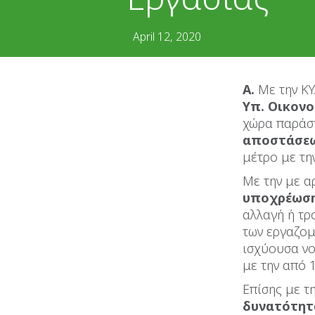
April 12, 2020
Α.
Με την Κ
Υπ. Οικον
χώρα παράσ
αποστάσεω
μέτρο με τη
Με την με α
υποχρέωση
αλλαγή ή τρ
των εργαζομ
ισχύουσα νο
με την από 
Επίσης με τ
δυνατότητ