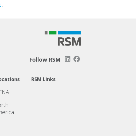
ώ
.
Follow RSM
ocations
RSM Links
ENA
rth
erica