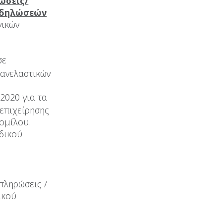
ώσεις/
 δηλώσεών
νικών
υ
σε
 ανελαστικών
2020 για τα
 επιχείρησης
ομίλου.
ιδικού
πληρώσεις /
ικού