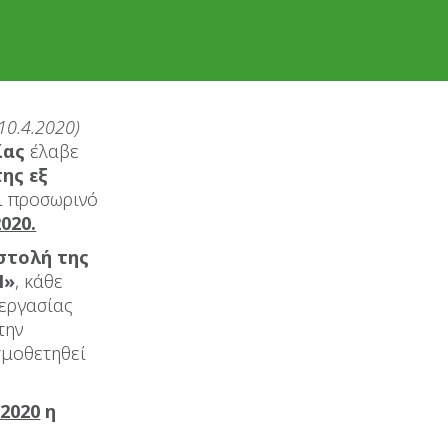
10.4.2020)
ίας
έλαβε
ης εξ
ι προσωρινό
020.
στολή της
Η»
, κάθε
εργασίας
την
σμοθετηθεί
 2020
η