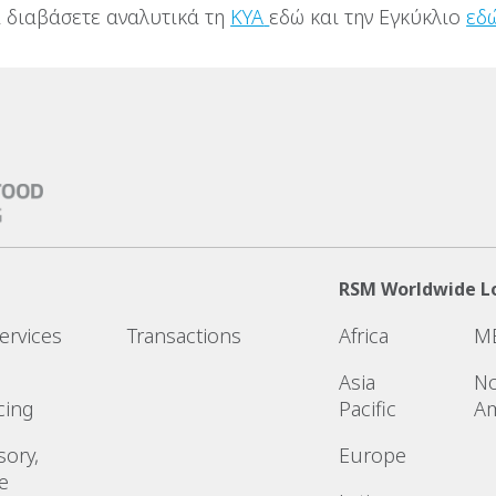
 διαβάσετε αναλυτικά τη
ΚΥΑ
εδώ και την Εγκύκλιο
εδ
RSM Worldwide L
ervices
Transactions
Africa
M
Asia
No
cing
Pacific
Am
sory,
Europe
e