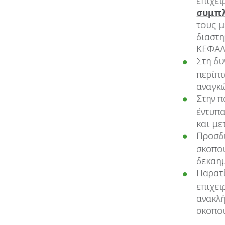
επιχει
συμπλ
τους μ
διαστη
ΚΕΦΑΛΑ
Στη δυ
περίπτ
αναγκ
Στην π
έντυπα
και με
Προσδι
σκοπού
δεκαη
Παρατί
επιχει
ανακλή
σκοπο