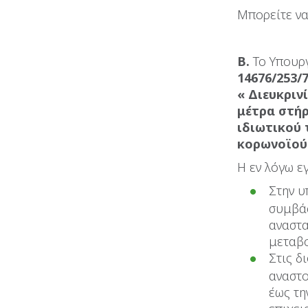
Μπορείτε να
Β.
Το Υπουργ
14676/253/
« Διευκρινί
μέτρα στήρ
ιδιωτικού 
κορωνοϊού 
Η εν λόγω ε
Στην υ
συμβά
αναστα
μεταβο
Στις δ
αναστ
έως τη