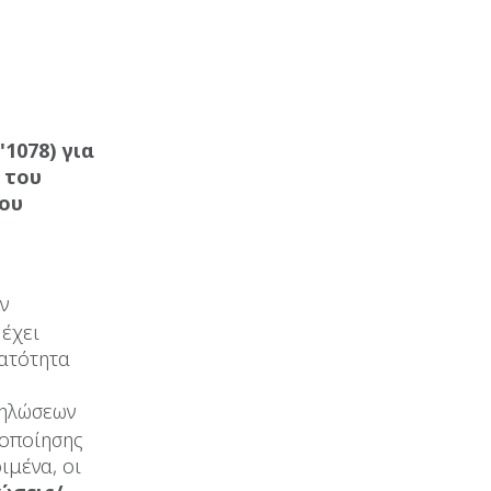
'1078) για
 του
του
ν
έχει
νατότητα
δηλώσεων
λοποίησης
ιμένα, οι