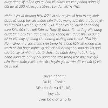
được đăng ký thành lập tại Anh và Wales với văn phòng đăng ký
đặt tại số 200 Aldersgate Street, London EC1A 4HD.
Nhãn hiệu và thương hiệu RSM và các quyền sở hữu trí tuệ khác
được sử dụng bởi các thành viên thuộc mạng lưới đều thuộc quyền
sở hữu của Hiệp hội Quốc tế RSM, một hiệp hội được hoạt động
theo Điều 60 của Luật Dân sự Thụy Sỹ, được đặt tại Zug. Nội dung
được trình bày trên trang web này không nên được hiểu là dùng
để tư vấn hay áp dụng cho những trường hợp cụ thể. RSM Việt
Nam cũng như các thành viên trong hệ thống RSM sẽ không chịu
trách nhiệm hoặc nghĩa vụ đối với bất kỳ thiệt hại nào do kết quả
của bất kỳ cá nhân hoặc tổ chức nào hành động hoặc không
hành động do bất kỳ nội dung nào trên trang web này. Đọc giả
nên tham khảo ý kiến của các chuyên gia tư vấn đối với bất kỳ vấn
đề cụ thể.
Footer menu links
Quyền riêng tư
Dữ liệu Cookie
Điều khoản và điều kiện
Truy cập
Tuyên bố chống hối lộ