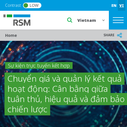
Skip to main content
Contrast
LOW
EN
VI
Select a region or countr
Breadcrumb
SHARE
Home
Sự kiện trực tuyến kết hợp
Chuyển giá và quản lý kết quả
hoạt động: Cân bằng giữa
tuân thủ, hiệu quả và đảm bảo
chiến lược