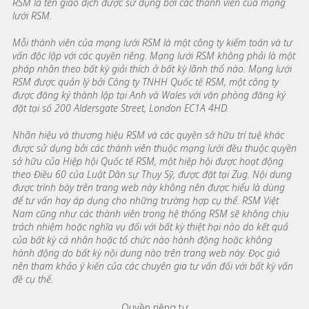
RSM là tên giao dịch được sử dụng bởi các thành viên của mạng
lưới RSM.
Mỗi thành viên của mạng lưới RSM là một công ty kiểm toán và tư
vấn độc lập với các quyền riêng. Mạng lưới RSM không phải là một
pháp nhân theo bất kỳ giải thích ở bất kỳ lãnh thổ nào. Mạng lưới
RSM được quản lý bởi Công ty TNHH Quốc tế RSM, một công ty
được đăng ký thành lập tại Anh và Wales với văn phòng đăng ký
đặt tại số 200 Aldersgate Street, London EC1A 4HD.
Nhãn hiệu và thương hiệu RSM và các quyền sở hữu trí tuệ khác
được sử dụng bởi các thành viên thuộc mạng lưới đều thuộc quyền
sở hữu của Hiệp hội Quốc tế RSM, một hiệp hội được hoạt động
theo Điều 60 của Luật Dân sự Thụy Sỹ, được đặt tại Zug. Nội dung
được trình bày trên trang web này không nên được hiểu là dùng
để tư vấn hay áp dụng cho những trường hợp cụ thể. RSM Việt
Nam cũng như các thành viên trong hệ thống RSM sẽ không chịu
trách nhiệm hoặc nghĩa vụ đối với bất kỳ thiệt hại nào do kết quả
của bất kỳ cá nhân hoặc tổ chức nào hành động hoặc không
hành động do bất kỳ nội dung nào trên trang web này. Đọc giả
nên tham khảo ý kiến của các chuyên gia tư vấn đối với bất kỳ vấn
đề cụ thể.
Quyền riêng tư