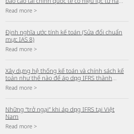
báo cáo tài chính quốc tế có hiệu lực từ năm
2022
Read more >
Định nghĩa ước tính kế toán (Sửa đổi chuẩn
mực IAS 8)
Read more >
Xây dựng hệ thống kế toán và chính sách kế
toán như thế nào để áp dụng IFRS thành
công?
Read more >
Những “trở ngại” khi áp dụng IFRS tại Việt
Nam
Read more >