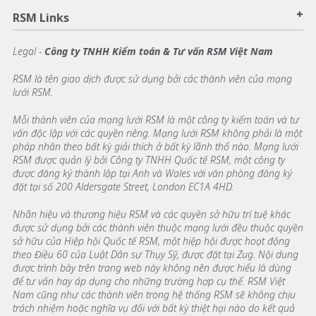
+
RSM Links
Legal -
Công ty TNHH Kiểm toán & Tư vấn RSM Việt Nam
RSM là tên giao dịch được sử dụng bởi các thành viên của mạng
lưới RSM.
Mỗi thành viên của mạng lưới RSM là một công ty kiểm toán và tư
vấn độc lập với các quyền riêng. Mạng lưới RSM không phải là một
pháp nhân theo bất kỳ giải thích ở bất kỳ lãnh thổ nào. Mạng lưới
RSM được quản lý bởi Công ty TNHH Quốc tế RSM, một công ty
được đăng ký thành lập tại Anh và Wales với văn phòng đăng ký
đặt tại số 200 Aldersgate Street, London EC1A 4HD.
Nhãn hiệu và thương hiệu RSM và các quyền sở hữu trí tuệ khác
được sử dụng bởi các thành viên thuộc mạng lưới đều thuộc quyền
sở hữu của Hiệp hội Quốc tế RSM, một hiệp hội được hoạt động
theo Điều 60 của Luật Dân sự Thụy Sỹ, được đặt tại Zug. Nội dung
được trình bày trên trang web này không nên được hiểu là dùng
để tư vấn hay áp dụng cho những trường hợp cụ thể. RSM Việt
Nam cũng như các thành viên trong hệ thống RSM sẽ không chịu
trách nhiệm hoặc nghĩa vụ đối với bất kỳ thiệt hại nào do kết quả