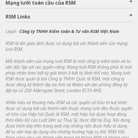
+
Mạng lưới toàn cầu của RSM
+
RSM Links
Legal -
Công ty TNHH Kiểm toán & Tư vấn RSM Việt Nam
RSM là tên giao dịch được sử dụng bởi các thành viên của mạng
lưới RSM.
Mỗi thành viên của mạng lưới RSM là một công ty kiểm toán và tư
vấn độc lập với các quyền riêng. Mạng lưới RSM không phải là một
pháp nhân theo bất kỳ giải thích ở bất kỳ lãnh thổ nào. Mạng lưới
RSM được quản lý bởi Công ty TNHH Quốc tế RSM, một công ty
được đăng ký thành lập tại Anh và Wales với văn phòng đăng ký
đặt tại số 200 Aldersgate Street, London EC1A 4HD.
Nhãn hiệu và thương hiệu RSM và các quyền sở hữu trí tuệ khác
được sử dụng bởi các thành viên thuộc mạng lưới đều thuộc quyền
sở hữu của Hiệp hội Quốc tế RSM, một hiệp hội được hoạt động
theo Điều 60 của Luật Dân sự Thụy Sỹ, được đặt tại Zug. Nội dung
được trình bày trên trang web này không nên được hiểu là dùng
để tư vấn hay áp dụng cho những trường hợp cụ thể. RSM Việt
Nam cũng như các thành viên trong hệ thống RSM sẽ không chịu