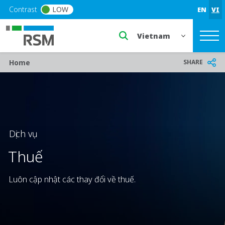
Skip to main content
Contrast
LOW
EN
VI
Select a region or countr
Breadcrumb
SHARE
Home
Dịch vụ
Thuế
Luôn cập nhật các thay đổi về thuế.