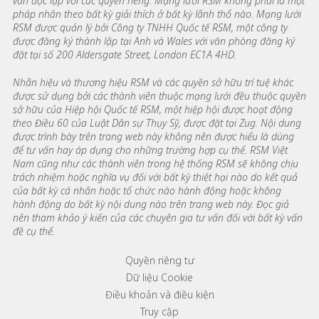
vấn độc lập với các quyền riêng. Mạng lưới RSM không phải là một
pháp nhân theo bất kỳ giải thích ở bất kỳ lãnh thổ nào. Mạng lưới
RSM được quản lý bởi Công ty TNHH Quốc tế RSM, một công ty
được đăng ký thành lập tại Anh và Wales với văn phòng đăng ký
đặt tại số 200 Aldersgate Street, London EC1A 4HD.
Nhãn hiệu và thương hiệu RSM và các quyền sở hữu trí tuệ khác
được sử dụng bởi các thành viên thuộc mạng lưới đều thuộc quyền
sở hữu của Hiệp hội Quốc tế RSM, một hiệp hội được hoạt động
theo Điều 60 của Luật Dân sự Thụy Sỹ, được đặt tại Zug. Nội dung
được trình bày trên trang web này không nên được hiểu là dùng
để tư vấn hay áp dụng cho những trường hợp cụ thể. RSM Việt
Nam cũng như các thành viên trong hệ thống RSM sẽ không chịu
trách nhiệm hoặc nghĩa vụ đối với bất kỳ thiệt hại nào do kết quả
của bất kỳ cá nhân hoặc tổ chức nào hành động hoặc không
hành động do bất kỳ nội dung nào trên trang web này. Đọc giả
nên tham khảo ý kiến của các chuyên gia tư vấn đối với bất kỳ vấn
đề cụ thể.
Footer menu links
Quyền riêng tư
Dữ liệu Cookie
Điều khoản và điều kiện
Truy cập