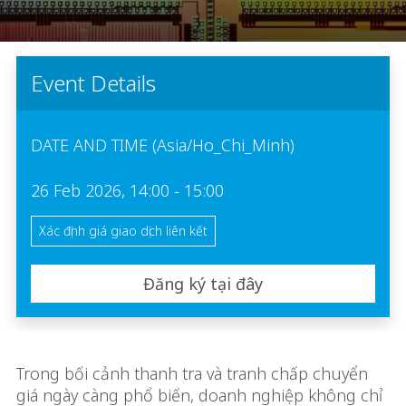
Event Details
DATE AND TIME (Asia/Ho_Chi_Minh)
26 Feb 2026, 14:00 - 15:00
Xác định giá giao dịch liên kết
Đăng ký tại đây
Trong bối cảnh thanh tra và tranh chấp chuyển
giá ngày càng phổ biến, doanh nghiệp không chỉ