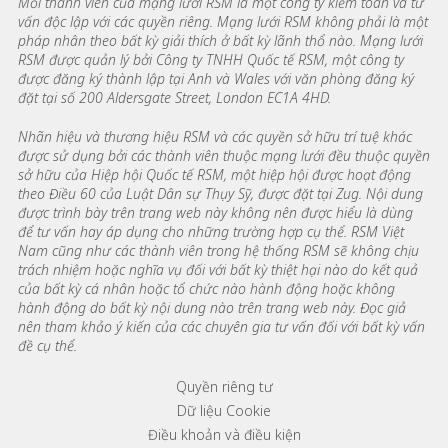
Mỗi thành viên của mạng lưới RSM là một công ty kiểm toán và tư
vấn độc lập với các quyền riêng. Mạng lưới RSM không phải là một
pháp nhân theo bất kỳ giải thích ở bất kỳ lãnh thổ nào. Mạng lưới
RSM được quản lý bởi Công ty TNHH Quốc tế RSM, một công ty
được đăng ký thành lập tại Anh và Wales với văn phòng đăng ký
đặt tại số 200 Aldersgate Street, London EC1A 4HD.
Nhãn hiệu và thương hiệu RSM và các quyền sở hữu trí tuệ khác
được sử dụng bởi các thành viên thuộc mạng lưới đều thuộc quyền
sở hữu của Hiệp hội Quốc tế RSM, một hiệp hội được hoạt động
theo Điều 60 của Luật Dân sự Thụy Sỹ, được đặt tại Zug. Nội dung
được trình bày trên trang web này không nên được hiểu là dùng
để tư vấn hay áp dụng cho những trường hợp cụ thể. RSM Việt
Nam cũng như các thành viên trong hệ thống RSM sẽ không chịu
trách nhiệm hoặc nghĩa vụ đối với bất kỳ thiệt hại nào do kết quả
của bất kỳ cá nhân hoặc tổ chức nào hành động hoặc không
hành động do bất kỳ nội dung nào trên trang web này. Đọc giả
nên tham khảo ý kiến của các chuyên gia tư vấn đối với bất kỳ vấn
đề cụ thể.
Footer menu links
Quyền riêng tư
Dữ liệu Cookie
Điều khoản và điều kiện