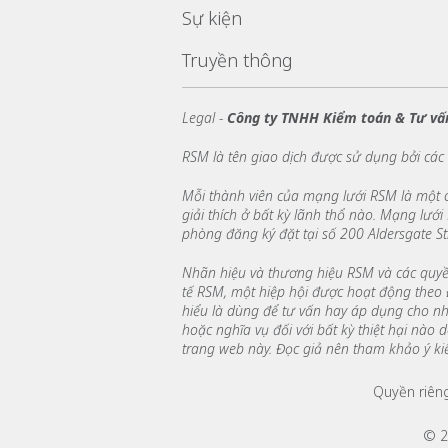
Sự kiện
Truyền thông
Legal -
Công ty TNHH Kiểm toán & Tư vấ
RSM là tên giao dịch được sử dụng bởi các
Mỗi thành viên của mạng lưới RSM là một c
giải thích ở bất kỳ lãnh thổ nào. Mạng lư
phòng đăng ký đặt tại số 200 Aldersgate S
Nhãn hiệu và thương hiệu RSM và các quyề
tế RSM, một hiệp hội được hoạt động theo 
hiểu là dùng để tư vấn hay áp dụng cho n
hoặc nghĩa vụ đối với bất kỳ thiệt hại nà
trang web này. Đọc giả nên tham khảo ý kiế
Footer menu lin
Quyền riên
© 2