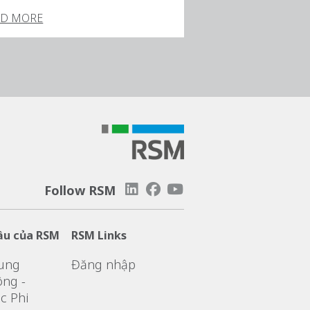
AD MORE
Follow RSM
ầu của RSM
RSM Links
ung
Đăng nhập
ng -
c Phi