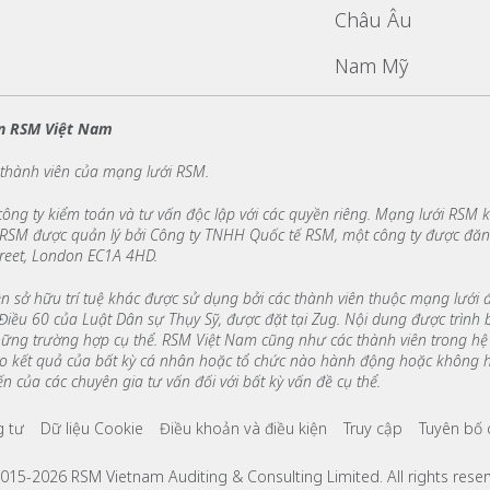
Châu Âu
Nam Mỹ
n RSM Việt Nam
 thành viên của mạng lưới RSM.
ông ty kiểm toán và tư vấn độc lập với các quyền riêng. Mạng lưới RSM 
ới RSM được quản lý bởi Công ty TNHH Quốc tế RSM, một công ty được đăng
treet, London EC1A 4HD.
n sở hữu trí tuệ khác được sử dụng bởi các thành viên thuộc mạng lưới
Điều 60 của Luật Dân sự Thụy Sỹ, được đặt tại Zug. Nội dung được trình
hững trường hợp cụ thể. RSM Việt Nam cũng như các thành viên trong hệ
o do kết quả của bất kỳ cá nhân hoặc tổ chức nào hành động hoặc không 
n của các chuyên gia tư vấn đối với bất kỳ vấn đề cụ thể.
ks
g tư
Dữ liệu Cookie
Điều khoản và điều kiện
Truy cập
Tuyên bố 
015-2026 RSM Vietnam Auditing & Consulting Limited. All rights reser