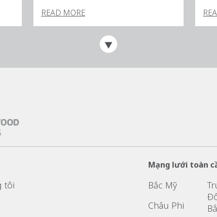
READ MORE
RE
Mạng lưới toàn c
 tôi
Bắc Mỹ
Tr
Đô
Châu Phi
Bắ