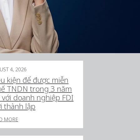
UST 4, 2026
ều kiện để được miễn
uế TNDN trong 3 năm
i với doanh nghiệp FDI
i thành lập
D MORE