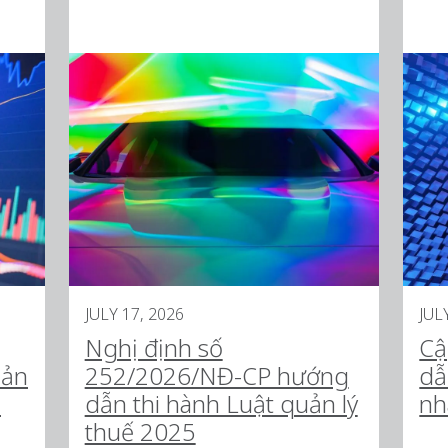
JULY 17, 2026
JUL
Nghị định số
Cậ
uản
252/2026/NĐ-CP hướng
dẫ
h
dẫn thi hành Luật quản lý
nh
thuế 2025