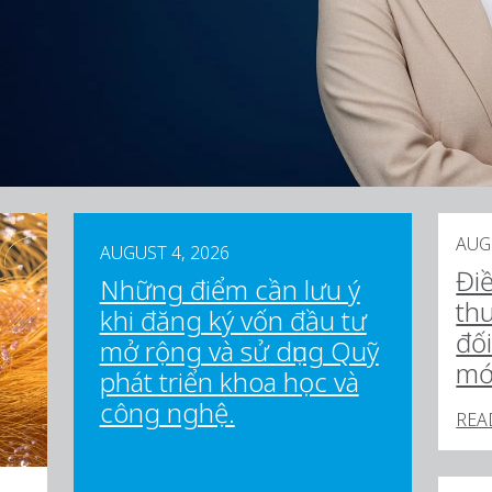
AUG
AUGUST 4, 2026
Đi
Những điểm cần lưu ý
th
khi đăng ký vốn đầu tư
đố
mở rộng và sử dụng Quỹ
mớ
phát triển khoa học và
công nghệ.
REA