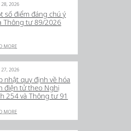
 28, 2026
t số điểm đáng chú ý
a Thông tư 89/2026
D MORE
 27, 2026
p nhật quy định về hóa
n điện tử theo Nghị
nh 254 và Thông tư 91
D MORE