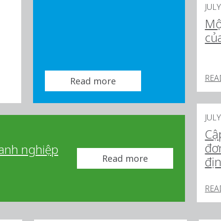
JULY
Mộ
củ
REA
Read more
JULY
Cậ
đơ
oanh nghiệp
Read more
đị
REA