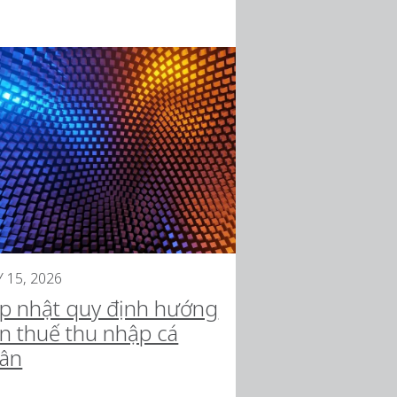
Y 15, 2026
p nhật quy định hướng
n thuế thu nhập cá
ân