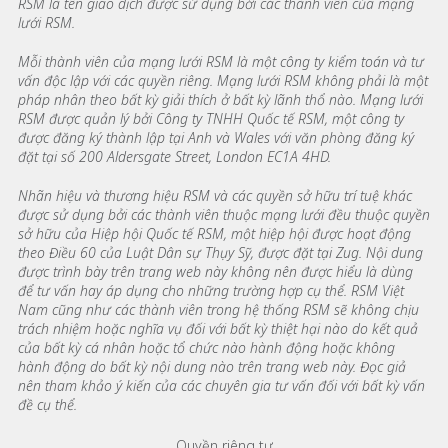
RSM là tên giao dịch được sử dụng bởi các thành viên của mạng
lưới RSM.
Mỗi thành viên của mạng lưới RSM là một công ty kiểm toán và tư
vấn độc lập với các quyền riêng. Mạng lưới RSM không phải là một
pháp nhân theo bất kỳ giải thích ở bất kỳ lãnh thổ nào. Mạng lưới
RSM được quản lý bởi Công ty TNHH Quốc tế RSM, một công ty
được đăng ký thành lập tại Anh và Wales với văn phòng đăng ký
đặt tại số 200 Aldersgate Street, London EC1A 4HD.
Nhãn hiệu và thương hiệu RSM và các quyền sở hữu trí tuệ khác
được sử dụng bởi các thành viên thuộc mạng lưới đều thuộc quyền
sở hữu của Hiệp hội Quốc tế RSM, một hiệp hội được hoạt động
theo Điều 60 của Luật Dân sự Thụy Sỹ, được đặt tại Zug. Nội dung
được trình bày trên trang web này không nên được hiểu là dùng
để tư vấn hay áp dụng cho những trường hợp cụ thể. RSM Việt
Nam cũng như các thành viên trong hệ thống RSM sẽ không chịu
trách nhiệm hoặc nghĩa vụ đối với bất kỳ thiệt hại nào do kết quả
của bất kỳ cá nhân hoặc tổ chức nào hành động hoặc không
hành động do bất kỳ nội dung nào trên trang web này. Đọc giả
nên tham khảo ý kiến của các chuyên gia tư vấn đối với bất kỳ vấn
đề cụ thể.
Quyền riêng tư