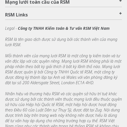
+
Mạng lưới toàn cầu của RSM
+
RSM Links
Legal -
Công ty TNHH Kiểm toán & Tư vấn RSM Việt Nam
RSM là tên giao dịch được sử dụng bởi các thành viên của mạng
lưới RSM.
Mỗi thành viên của mạng lưới RSM là một công ty kiểm toán và tư
vấn độc lập với các quyền riêng. Mạng lưới RSM không phải là một
pháp nhân theo bất kỳ giải thích ở bất kỳ lãnh thổ nào. Mạng lưới
RSM được quản lý bởi Công ty TNHH Quốc tế RSM, một công ty
được đăng ký thành lập tại Anh và Wales với văn phòng đăng ký
đặt tại số 200 Aldersgate Street, London EC1A 4HD.
Nhãn hiệu và thương hiệu RSM và các quyền sở hữu trí tuệ khác
được sử dụng bởi các thành viên thuộc mạng lưới đều thuộc quyền
sở hữu của Hiệp hội Quốc tế RSM, một hiệp hội được hoạt động
theo Điều 60 của Luật Dân sự Thụy Sỹ, được đặt tại Zug. Nội dung
được trình bày trên trang web này không nên được hiểu là dùng
để tư vấn hay áp dụng cho những trường hợp cụ thể. RSM Việt
Nam cũng như các thành viên trong hệ thống RSM sẽ không chịu