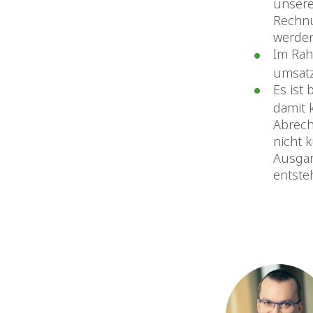
unsere
Rechnu
werden
Im Rah
umsatz
Es ist
damit 
Abrech
nicht 
Ausgan
entste