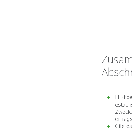
Zusam
Abschn
FE (fi
establ
Zwecke
ertrags
Gibt es