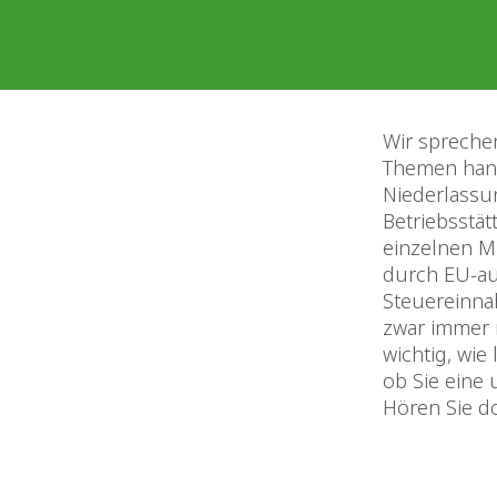
Wir spreche
Themen hande
Niederlassun
Betriebsstät
einzelnen Mi
durch EU-au
Steuereinna
zwar immer n
wichtig, wie
ob Sie eine
Hören Sie d