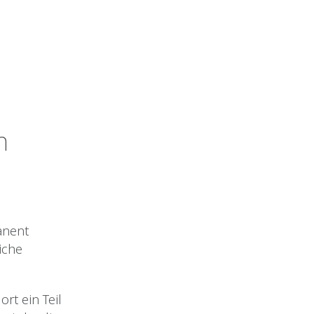
n
anent
iche
ort ein Teil