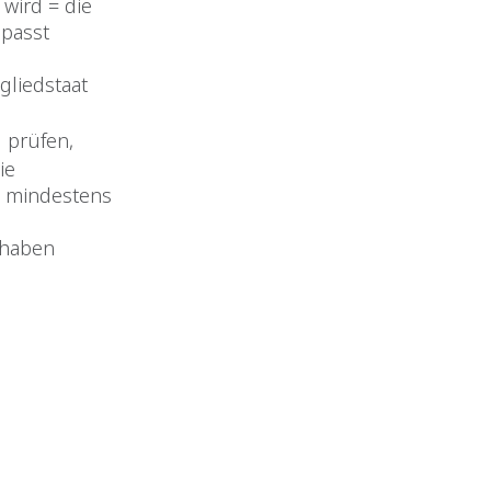
wird = die
passt
gliedstaat
 prüfen,
ie
, mindestens
thaben