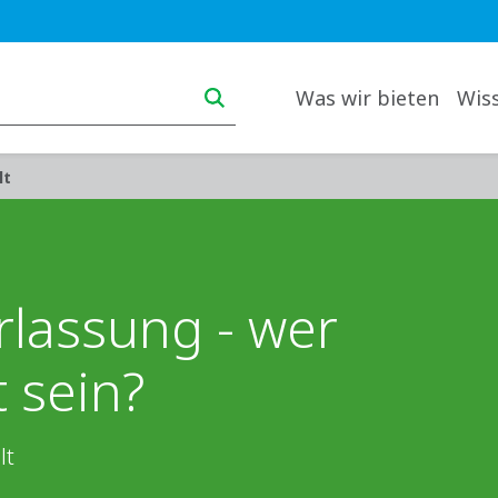
Main navigation desktop
Was wir bieten
Wis
lt
rlassung - wer
 sein?
lt