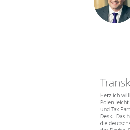
Transk
Herzlich willkommen im Podcast von RSM Poland für Manager: Steuern in Polen leicht erzählt. Mein Name ist Przemysław Powierza, ich bin Steuerberater und Tax Partner bei RSM Poland und leite zugleich das sogenannte German Desk. Das heißt wir haben ein Team bei RSM Poland, das auf deutsche Weise die deutschsprachigen Mandanten betreut. Und wir arbeiten jeden Tag nach der Devise: Business first. Das heißt das Steuerliche in dem konkreten Fall soll im Hintergrund bleiben. Wir sprechen über die Steuern einfach und verständlich, damit Ihre Zeit gespart wird. Haben Sie sich oft Gedanken gemacht:, „die verkomplizieren alles“. „Die“ meine ich natürlich die Buchhalter, die Finanzleute,eute die Berater. Ja, die verkomplizieren alles. Es darf doch nicht so komplex sein. Jedenfalls nicht schlimmer als in Deutschland, wenn Sie sich zum Beispiel an Ihre polnische Tochtergesellschaft denken. Aber doch. Wir sind ja jetzt gemeinsam in der EU, also vieles wird jetzt zwar ähnlich geregelt ,aber doch die lokalen Gegebenheiten bleiben übrig. Deswegen besser nichts bloß annehmen, sondern selbst prüfen. Sie sagen aber: „Keine Zeit“. Kein Kopf dafür kann ich ganz gut verstehen, muss aber nicht ein Problem sein. Der Podcast hilft hoffentlich dabei. Heute unser erstes steuerliches Thema: feste Niederlassung. Bittemit auf keinen Fall der ertragsteuerlichen Betriebsstätte verwechseln. Die ertragssteuerliche Betriebsstätte ist weit besser bekannt, deswegen werden wir auch über diese heute nicht sprechen. Wenn man über die ertragsteuerliche Betriebsstätte denkt, denkt man automatisch an die ausländischen Ertragsteuern, also die Einkommensteuer Körperschaftsteuer. Die feste Niederl