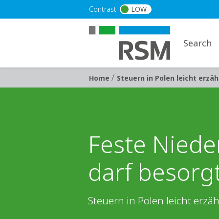
Skip to main content
Contrast
LOW
/
Breadcrumb
Home
Steuern in Polen leicht erzäh
Feste Niede
darf besorgt
Steuern in Polen leicht erzäh