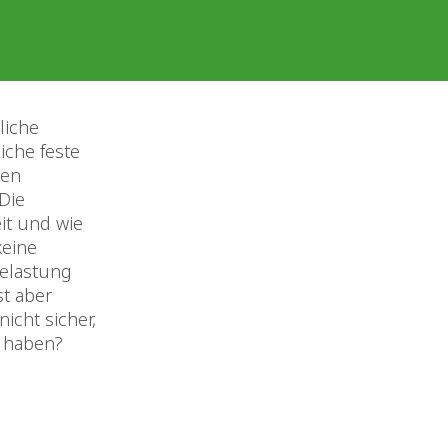
liche
iche feste
hen
Die
it und wie
keine
Belastung
st aber
icht sicher,
d haben?