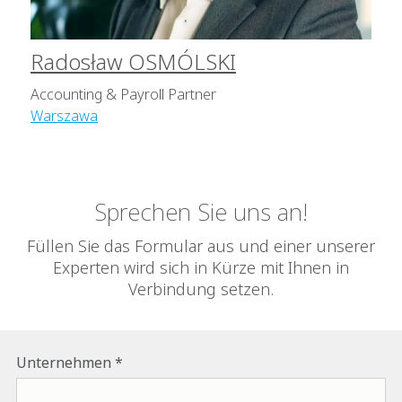
Radosław OSMÓLSKI
Accounting & Payroll Partner
Warszawa
Sprechen Sie uns an!
Füllen Sie das Formular aus und einer unserer
Experten wird sich in Kürze mit Ihnen in
Verbindung setzen.
Name of the company to which we are to provide the servic
Unternehmen