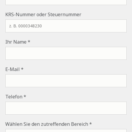
Falls zutreffend, geben Sie bitte die KRS-Nummer des polni
KRS-Nummer oder Steuernummer
Ihr Name
E-Mail
Telefon
Wählen Sie den zutreffenden Bereich