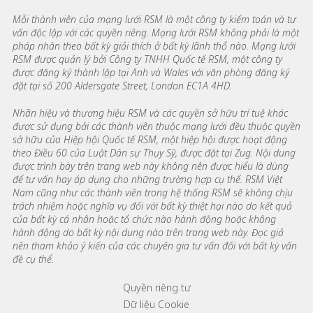
Mỗi thành viên của mạng lưới RSM là một công ty kiểm toán và tư
vấn độc lập với các quyền riêng. Mạng lưới RSM không phải là một
pháp nhân theo bất kỳ giải thích ở bất kỳ lãnh thổ nào. Mạng lưới
RSM được quản lý bởi Công ty TNHH Quốc tế RSM, một công ty
được đăng ký thành lập tại Anh và Wales với văn phòng đăng ký
đặt tại số 200 Aldersgate Street, London EC1A 4HD.
Nhãn hiệu và thương hiệu RSM và các quyền sở hữu trí tuệ khác
được sử dụng bởi các thành viên thuộc mạng lưới đều thuộc quyền
sở hữu của Hiệp hội Quốc tế RSM, một hiệp hội được hoạt động
theo Điều 60 của Luật Dân sự Thụy Sỹ, được đặt tại Zug. Nội dung
được trình bày trên trang web này không nên được hiểu là dùng
để tư vấn hay áp dụng cho những trường hợp cụ thể. RSM Việt
Nam cũng như các thành viên trong hệ thống RSM sẽ không chịu
trách nhiệm hoặc nghĩa vụ đối với bất kỳ thiệt hại nào do kết quả
của bất kỳ cá nhân hoặc tổ chức nào hành động hoặc không
hành động do bất kỳ nội dung nào trên trang web này. Đọc giả
nên tham khảo ý kiến của các chuyên gia tư vấn đối với bất kỳ vấn
đề cụ thể.
Footer menu links
Quyền riêng tư
Dữ liệu Cookie