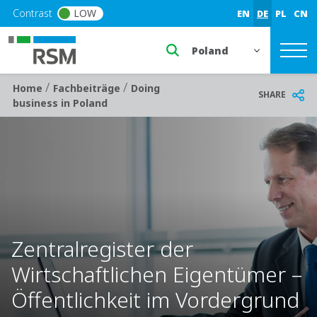
Skip to main content
Contrast
LOW
EN
DE
PL
CN
Select a region or countr
/
/
Breadcrumb
Home
Fachbeiträge
Doing
SHARE
business in Poland
Zentralregister der
Wirtschaftlichen Eigentümer –
Öffentlichkeit im Vordergrund