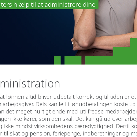
rs hjælp til at administrere dine
ministration
at lønnen altid bliver udbetalt korrekt og til tiden er et 
n arbejdsgiver. Dels kan fejl i lønudbetalingen koste ti
kan det meget hurtigt ende med utilfredse medarbejder
gen ikke kører, som den skal. Det kan gå ud over arbe
t og ikke mindst virksomhedens bæredygtighed. Dertil
r til skat og pension, feriepenge, indberetninger og me