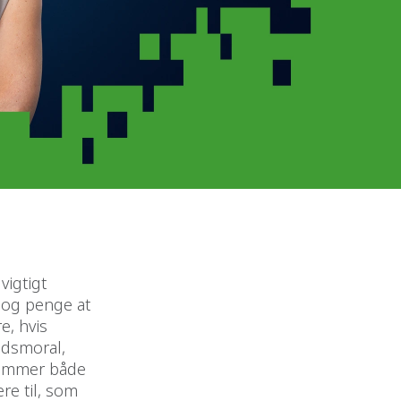
vigtigt
d og penge at
e, hvis
jdsmoral,
 kommer både
re til, som