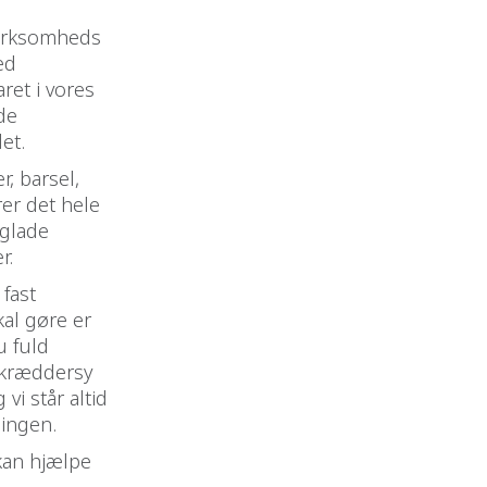
 virksomheds
ed
ret i vores
de
et.
, barsel,
rer det hele
 glade
r.
 fast
kal gøre er
u fuld
 skræddersy
vi står altid
lingen.
 kan hjælpe