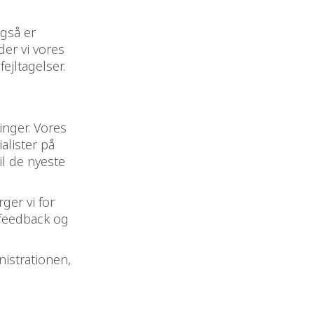
også er
der vi vores
ejltagelser.
inger. Vores
alister på
il de nyeste
ger vi for
 feedback og
nistrationen,