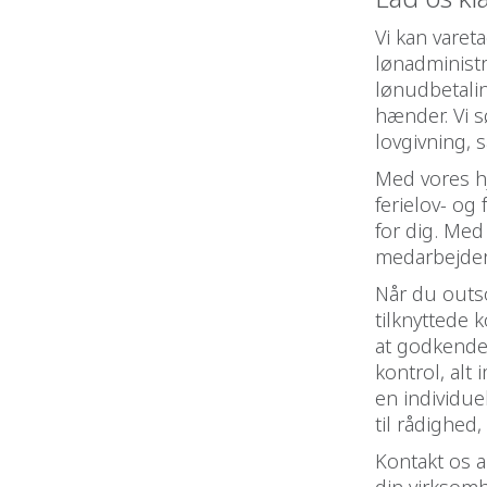
Vi kan varet
lønadministr
lønudbetalin
hænder. Vi 
lovgivning, 
Med vores hj
ferielov- og
for dig. Med
medarbejdere
Når du outsou
tilknyttede 
at godkende
kontrol, alt
en individue
til rådighed
Kontakt os a