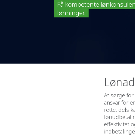
Få kompetente lønkonsulente
lønninger.
Lønad
At sørge for 
ansvar for e
rette, dels 
lønudbetalin
effektivite
indbetalinge