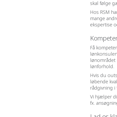
skal følge g
Hos RSM har 
mange andre 
ekspertise o
Kompetent
Få kompetent
lønkonsulent
lønområdet o
lønforhold.
Hvis du outs
løbende kval
rådgivning i
Vi hjælper d
fx. ansøgnin
Lad os kl