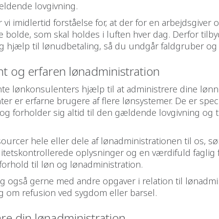
ældende lovgivning.
vi imidlertid forståelse for, at der for en arbejdsgiver 
bolde, som skal holdes i luften hver dag. Derfor tilby
g hjælp til lønudbetaling, så du undgår faldgruber og f
 og erfaren lønadministration
e lønkonsulenters hjælp til at administrere dine lønn
er er erfarne brugere af flere lønsystemer. De er speci
g forholder sig altid til den gældende lovgivning og t
ourcer hele eller dele af lønadministrationen til os, sør
itetskontrollerede oplysninger og en værdifuld faglig
 forhold til løn og lønadministration.
ig også gerne med andre opgaver i relation til lønadmi
g om refusion ved sygdom eller barsel.
are din lønadministration