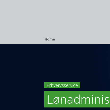
Breadcrumb
Home
Erhvervsservice
Lønadminis