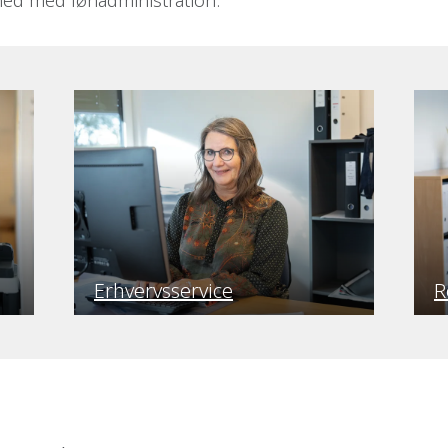
hed med lønadministration.
Erhvervsservice
R