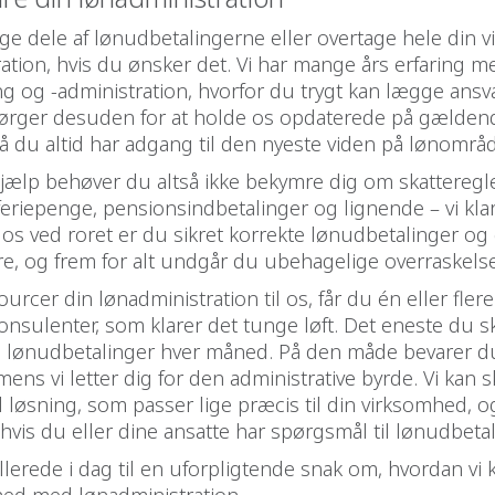
age dele af lønudbetalingerne eller overtage hele din
ation, hvis du ønsker det. Vi har mange års erfaring m
g og -administration, hvorfor du trygt kan lægge ansva
sørger desuden for at holde os opdaterede på gælden
så du altid har adgang til den nyeste viden på lønområd
ælp behøver du altså ikke bekymre dig om skatteregler
 feriepenge, pensionsindbetalinger og lignende – vi kla
 os ved roret er du sikret korrekte lønudbetalinger og
, og frem for alt undgår du ubehagelige overraskelse
rcer din lønadministration til os, får du én eller flere
konsulenter, som klarer det tunge løft. Det eneste du s
 lønudbetalinger hver måned. På den måde bevarer d
 imens vi letter dig for den administrative byrde. Vi kan
l løsning, som passer lige præcis til din virksomhed, og 
, hvis du eller dine ansatte har spørgsmål til lønudbeta
llerede i dag til en uforpligtende snak om, hvordan vi