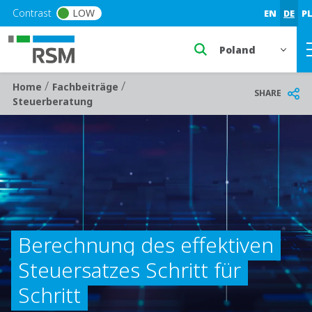
Skip to main content
Contrast
LOW
EN
DE
P
Select a region or 
/
/
Breadcrumb
Home
Fachbeiträge
SHARE
Steuerberatung
Berechnung des effektiven
Steuersatzes Schritt für
Schritt