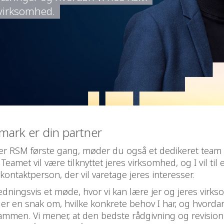
 virksomhed.
ark er din partner
r RSM første gang, møder du også et dedikeret team 
 Teamet vil være tilknyttet jeres virksomhed, og I vil til 
 kontaktperson, der vil varetage jeres interesser.
ledningsvis et møde, hvor vi kan lære jer og jeres virk
ger en snak om, hvilke konkrete behov I har, og hvorda
ammen. Vi mener, at den bedste rådgivning og revision