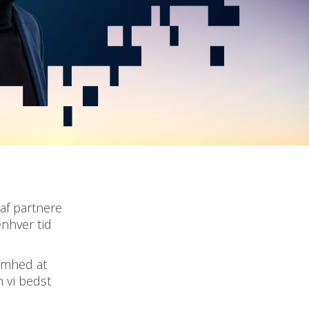
af partnere
enhver tid
somhed at
n vi bedst