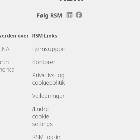
Følg RSM
verden over
RSM Links
ENA
Fjernsupport
rth
Kontorer
erica
Privatlivs- og
cookiepolitik
Vejledninger
Ændre
cookie-
settings
RSM log-in