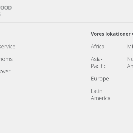
Vores lokationer 
service
Africa
M
 moms
Asia-
No
Pacific
Am
 over
Europe
Latin
America