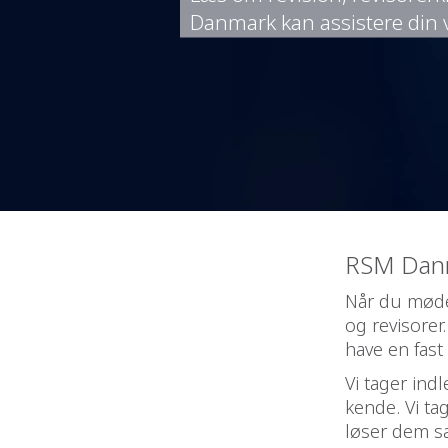
Danmark kan assistere din
RSM Danm
Når du møde
og revisorer.
have en fast
Vi tager ind
kende. Vi ta
løser dem s