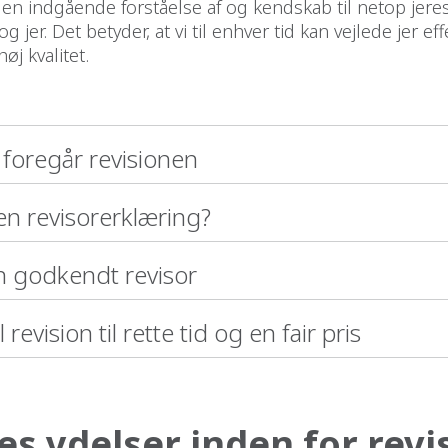
en indgående forståelse af og kendskab til netop jere
 jer. Det betyder, at vi til enhver tid kan vejlede jer eff
øj kvalitet.
foregår revisionen
en revisorerklæring?
en godkendt revisor
revision til rette tid og en fair pris
es ydelser inden for revi