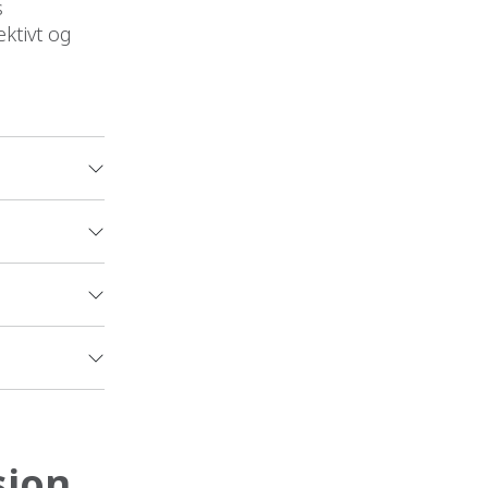
s
ektivt og
sion