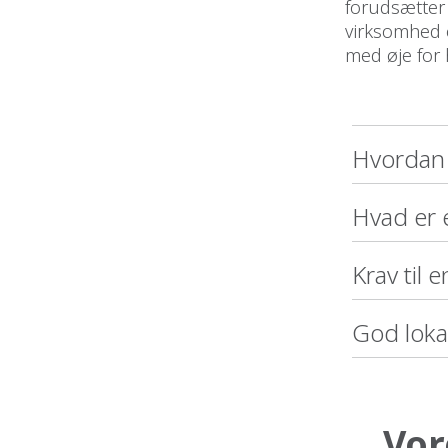
forudsætter 
virksomhed og
med øje for h
Hvordan 
Hvad er 
Krav til 
God lokal 
Vor