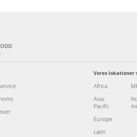
Vores lokationer 
service
Africa
M
 moms
Asia-
No
Pacific
Am
 over
Europe
Latin