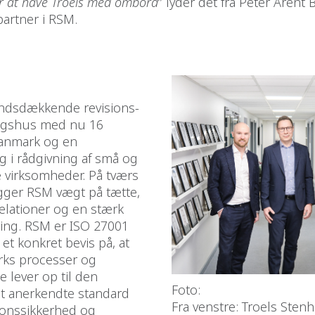
for at have Troels med ombord
” lyder det fra Peter Arent 
partner i RSM.
andsdækkende revisions-
ngshus med nu 16
Danmark og en
ng i rådgivning af små og
 virksomheder. På tværs
ægger RSM vægt på tætte,
elationer og en stærk
ring. RSM er ISO 27001
– et konkret bevis på, at
ks processer og
 lever op til den
Foto:
lt anerkendte standard
Fra venstre: Troels Sten
ionssikkerhed og