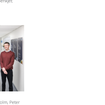
Benkjer,
holm, Peter