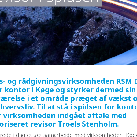
ns- og rådgivningsvirksomheden RSM
r kontor i Køge og styrker dermed sin
værelse i et område præget af vækst o
hvervsliv. Til at stå i spidsen for kont
r virksomheden indgået aftale med
oriseret revisor Troels Stenholm.
erede i dag et tæt samarbejde med virksomheder i K