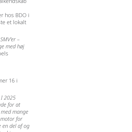
kalkendskab
er hos BDO i
e et lokalt
 SMV’er –
age med høj
oels
er 16 i
 I 2025
ade for at
og med mange
 motor for
e en del af og