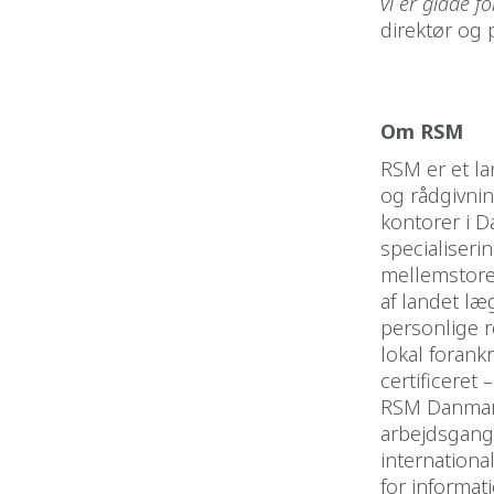
vi er glade 
direktør og 
Om RSM
RSM er et l
og rådgivni
kontorer i 
specialiseri
mellemstore
af landet l
personlige r
lokal forank
certificeret 
RSM Danmar
arbejdsgange
internationa
for informat