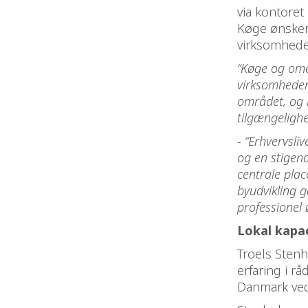
via kontoret
Køge ønsker
virksomhede
“Køge og ome
virksomheder 
området, og 
tilgængelighe
- “Erhvervsl
og en stigen
centrale plac
byudvikling g
professionel 
Lokal kapac
Troels Stenh
erfaring i r
Danmark ved 