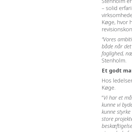
Stenholm er
– solid erfa
virksomhede
Køge, hvor h
revisionskon
“Vores ambit
både når det 
faglighed, næ
Stenholm.
Et godt ma
Hos ledelse
Køge.
”
Vi har et må
kunne vi byde
kunne styrke
store projekt
beskæftigelse