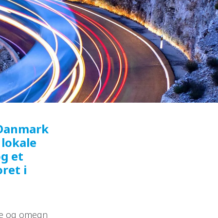
 Danmark
 lokale
g et
oret i
øge og omegn