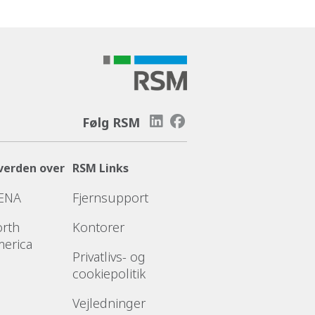
Følg RSM
verden over
RSM Links
ENA
Fjernsupport
rth
Kontorer
erica
Privatlivs- og
cookiepolitik
Vejledninger