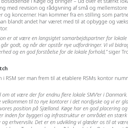
 bosiddende i Køge og bringer – ud over et stærkt lo
ring med revision og rådgivning af små og mellemstore
r og koncerner. Han kommer fra en stilling som partn
an blandt andet har været med til at opbygge og vækst
tor.
ion er at være en langsigtet samarbejdspartner for lokale
går godt, og når der opstår nye udfordringer. Vi vil bidr
rhed og en god forståelse for de lokale forhold,”
siger Tr
tch
n i RSM ser man frem til at etablere RSMs kontor numm
l om at være der for endnu flere lokale SMV’er i Danmark.
 velkommen til to nye kontorer i det nordjyske og vi er gl
 vores position på Sjælland. Køge har en god placering 
er inden for byggeri og infrastruktur er området en stærk
 og erhvervsliv. Det er en udvikling vi glæder os til at vær