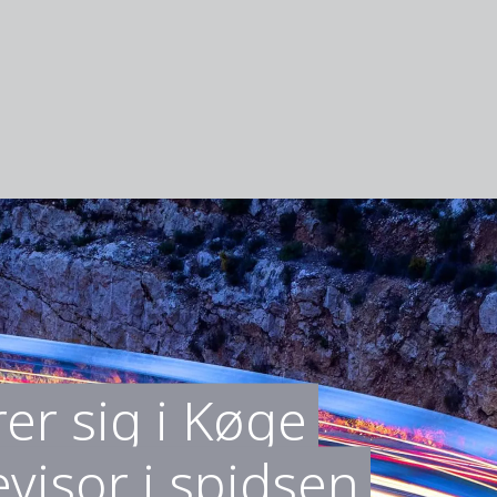
er sig i Køge
evisor i spidsen