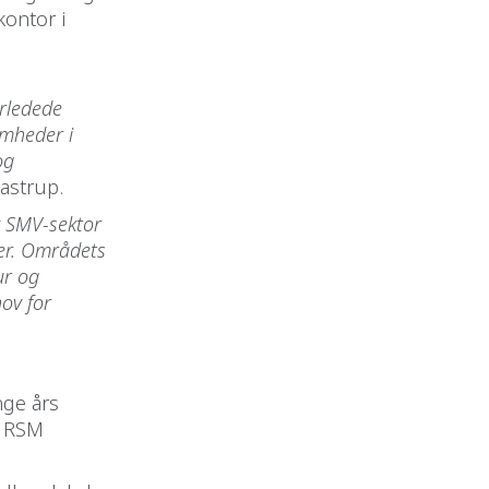
kontor i
rledede
omheder i
og
astrup.
k SMV-sektor
der. Områdets
ur og
hov for
nge års
f RSM