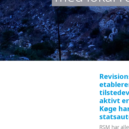
Revisio
etablere
tilstede
aktivt er
Køge ha
statsaut
RSM har all