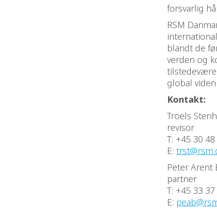
forsvarlig h
RSM Danmark
internationa
blandt de fø
verden og k
tilstedevære
global viden
Kontakt:
Troels Stenh
revisor
T: +45 30 48
E:
trst@rsm.
Peter Arent 
partner
T: +45 33 37
E:
peab@rsm