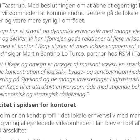
 i Taastrup. Med beslutningen om at åbne et egentligt 
 virksomheden at komme endnu tættere på de lokale
r og være mere synlig i området.
gn har et stærkt og dynamisk erhvervsliv med mange eje
og SMV’er. Vi har i forvejen gode relationer til flere virks
med et kontor i Køge styrker vi vores lokale engagement 
d,”
siger Martin Santino Lo Turco, partner hos RSM i Ta
ivet i Køge og omegn er præget af markant vækst, en stær
de koncentration af logistik-, bygge- og servicevirksomhe
ering på Sjælland og de mange investeringer i infrastrukt
ør Køge til et attraktivt erhvervsområde med stigende be
økonomisk og strategisk rådgivning.”
itet i spidsen for kontoret
olm er en kendt profil i det lokale erhvervsliv med ma
ådgivning af ejerledede virksomheder. Han blev en del a
årsskiftet.